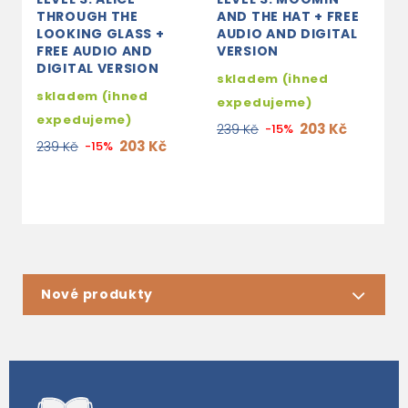
THROUGH THE
AND THE HAT + FREE
F
LOOKING GLASS +
AUDIO AND DIGITAL
D
FREE AUDIO AND
VERSION
s
DIGITAL VERSION
skladem (ihned
e
skladem (ihned
expedujeme)
2
expedujeme)
203 Kč
239 Kč
-15%
203 Kč
239 Kč
-15%
Nové produkty