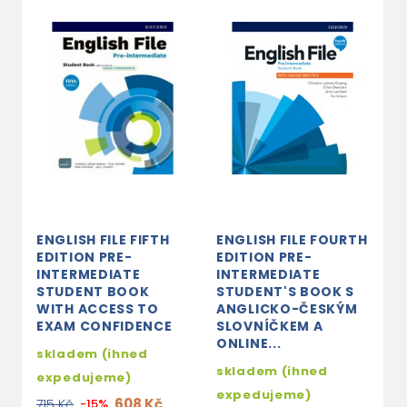
ENGLISH FILE FIFTH
ENGLISH FILE FOURTH
P
EDITION PRE-
EDITION PRE-
L
INTERMEDIATE
INTERMEDIATE
H
STUDENT BOOK
STUDENT'S BOOK S
S
WITH ACCESS TO
ANGLICKO-ČESKÝM
A
EXAM CONFIDENCE
SLOVNÍČKEM A
V
ONLINE...
skladem (ihned
2
skladem (ihned
expedujeme)
2
expedujeme)
608 Kč
715 Kč
-15%