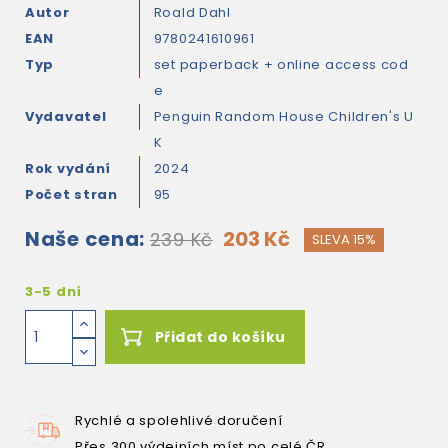
Autor
Roald Dahl
EAN
9780241610961
Typ
set paperback + online access cod
e
Vydavatel
Penguin Random House Children's U
K
Rok vydání
2024
Počet stran
95
Naše cena:
203 Kč
239 Kč
SLEVA 15%
3-5 dní
Přidat do košíku
Rychlé a spolehlivé doručení
Přes 300 výdejních míst po celé ČR