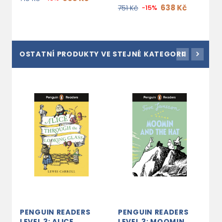
638 Kč
751 Kč
-15%
OSTATNÍ PRODUKTY VE STEJNÉ KATEGORII
PENGUIN READERS
PENGUIN READERS
P
LEVEL 3: ALICE
LEVEL 3: MOOMIN
L