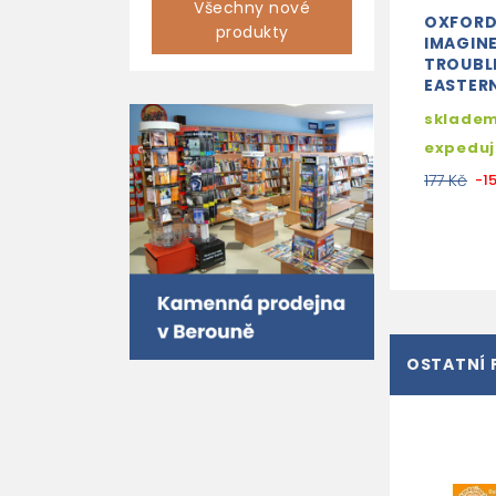
Všechny nové
OXFORD
produkty
IMAGINE
TROUBL
EASTER
skladem
expedu
177 Kč
-1
OSTATNÍ 