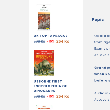
Popis
DK TOP 10 PRAGUE
Oxford R
254 Kč
299 Kč
-15%
from age
Exams pr
At Levels
Grandpa
when Ros
before 
USBORNE FIRST
ENCYCLOPEDIA OF
DINOSAURS
Audio in 
254 Kč
299 Kč
-15%
At Levels