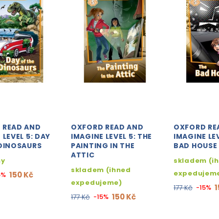
 READ AND
OXFORD READ AND
OXFORD RE
 LEVEL 5: DAY
IMAGINE LEVEL 5: THE
IMAGINE LEV
 DINOSAURS
PAINTING IN THE
BAD HOUSE
ATTIC
ny
skladem (i
skladem (ihned
expedujem
150 Kč
5%
expedujeme)
1
177 Kč
-15%
150 Kč
177 Kč
-15%