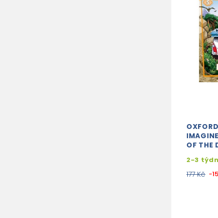
OXFORD
IMAGINE
OF THE
2-3 týd
177 Kč
-1