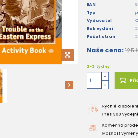
EAN
9
Typ
Vydavatel
O
Rok vydání
2
Počet stran
Naše cena:
125 
2-3 týdny
Při
Rychlé a spoleh
Přes 300 výdejn
Kamenná prodej
Možnost výměny