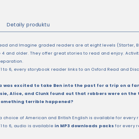
Detaily produktu
ead and Imagine graded readers are at eight levels (Starter, Be
 4 and older. They offer great stories to read and enjoy. Acti
eparation.
 1 to 6, every storybook reader links to an Oxford Read and Dis
 was excited to take Ben into the past for a trip on a f
ie, Alice, and Clunk found out that robbers were on the 
something terrible happened?
a choice of American and British English is available for every 
 1 to 6, audio is available
in MP3 downloads packs
for every 