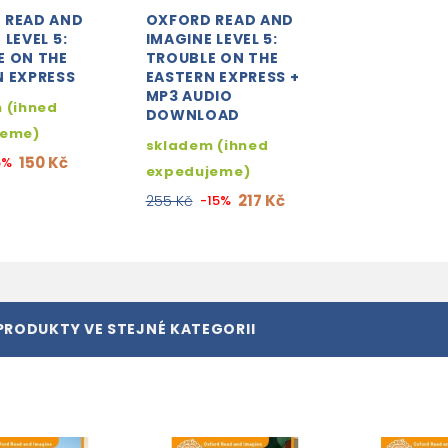
 READ AND
OXFORD READ AND
 LEVEL 5:
IMAGINE LEVEL 5:
E ON THE
TROUBLE ON THE
N EXPRESS
EASTERN EXPRESS +
MP3 AUDIO
 (ihned
DOWNLOAD
jeme)
skladem (ihned
150 Kč
5%
expedujeme)
217 Kč
255 Kč
-15%
PRODUKTY VE STEJNÉ KATEGORII