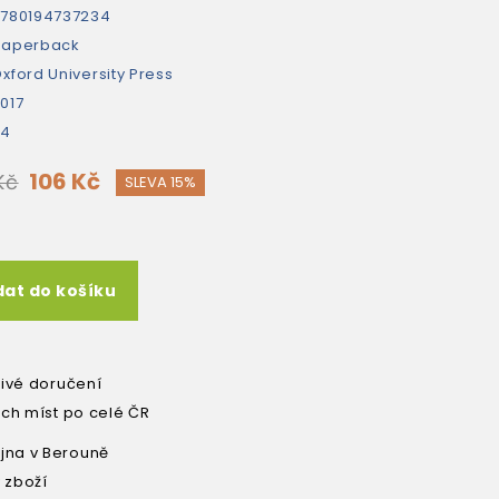
780194737234
paperback
xford University Press
017
24
106 Kč
Kč
SLEVA 15%
dat do košíku
livé doručení
ích míst po celé ČR
na v Berouně
 zboží