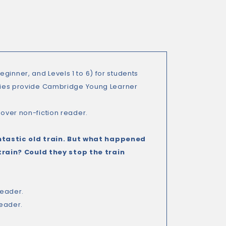
ginner, and Levels 1 to 6) for students
vities provide Cambridge Young Learner
cover non-fiction reader.
antastic old train. But what happened
train? Could they stop the train
reader.
reader.