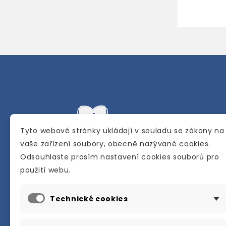
Tyto webové stránky ukládají v souladu se zákony na
vaše zařízení soubory, obecně nazývané cookies.
Odsouhlaste prosím nastavení cookies souborů pro
Internetové a kamenné knihkupectví se
použití webu.
sídlem v Berouně. Specializuje se na pro
materiálů určených pro studium a výuku
Technické cookies
anglického jazyka.