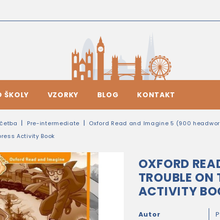
O ŠKOLY
VZORKY
BLOG
KONTAKT
četba
Pre-intermediate
Oxford Read and Imagine 5 (900 headwo
ress Activity Book
OXFORD READ
TROUBLE ON 
ACTIVITY B
Autor
P