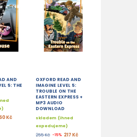
AD AND
OXFORD READ AND
OXFORD READ 
EL 5: THE
IMAGINE LEVEL 5:
IMAGINE LEVEL 
TROUBLE ON THE
PAINTING IN T
EASTERN EXPRESS +
ATTIC + MP3 A
hned
MP3 AUDIO
DOWNLOAD
e)
DOWNLOAD
2-3 týdny
50 Kč
skladem (ihned
217
255 Kč
-15%
expedujeme)
217 Kč
255 Kč
-15%