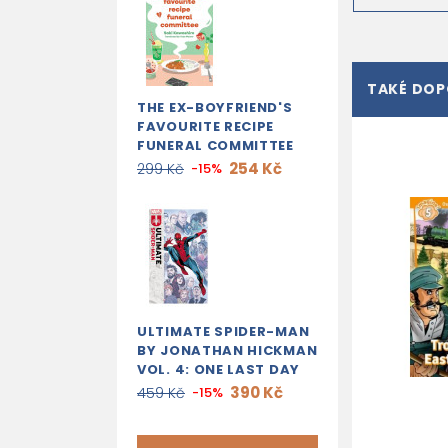
TAKÉ DO
THE EX-BOYFRIEND'S
FAVOURITE RECIPE
FUNERAL COMMITTEE
254 Kč
299 Kč
-15%
ULTIMATE SPIDER-MAN
BY JONATHAN HICKMAN
VOL. 4: ONE LAST DAY
390 Kč
459 Kč
-15%