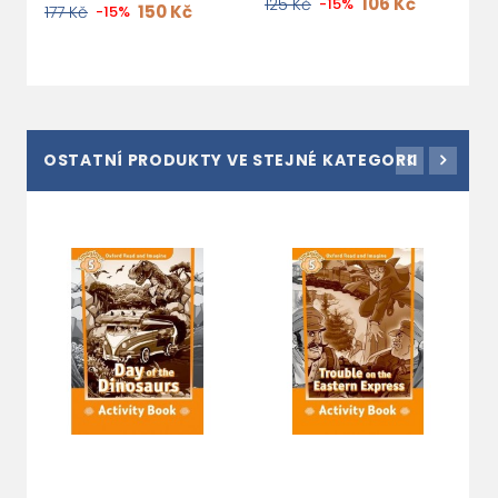
106 Kč
125 Kč
-15%
150 Kč
177 Kč
-15%
OSTATNÍ PRODUKTY VE STEJNÉ KATEGORII