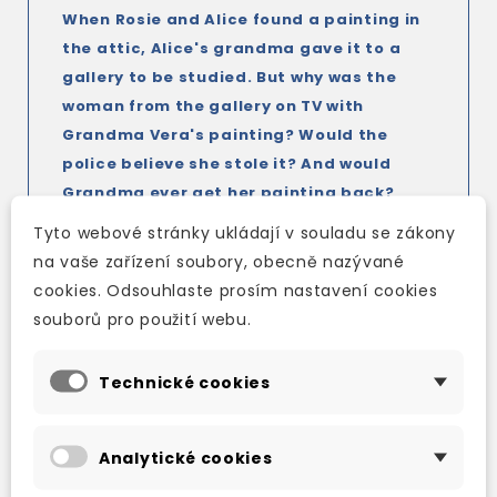
When Rosie and Alice found a painting in
the attic, Alice's grandma gave it to a
gallery to be studied. But why was the
woman from the gallery on TV with
Grandma Vera's painting? Would the
police believe she stole it? And would
Grandma ever get her painting back?
Tyto webové stránky ukládají v souladu se zákony
na vaše zařízení soubory, obecně nazývané
Audio in a choice of American and British
cookies. Odsouhlaste prosím nastavení cookies
English is available for every reader.
souborů pro použití webu.
At Levels 1 to 6, audio is available
in CD packs
for every reader.
Technické cookies
Analytické cookies
TAKÉ DOPORUČUJEME