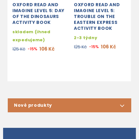
OXFORD READ AND
OXFORD READ AND
O
IMAGINE LEVEL 5: DAY
IMAGINE LEVEL 5:
I
OF THE DINOSAURS
TROUBLE ON THE
B
ACTIVITY BOOK
EASTERN EXPRESS
C
ACTIVITY BOOK
skladem (ihned
2
2-3 týdny
expedujeme)
1
106 Kč
125 Kč
-15%
106 Kč
125 Kč
-15%
Nové produkty