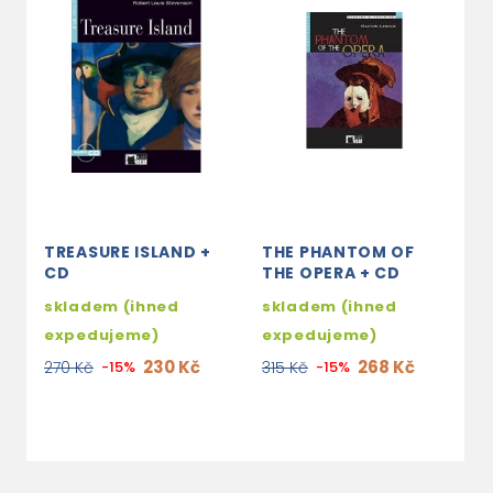
TREASURE ISLAND +
THE PHANTOM OF
J
CD
THE OPERA + CD
s
skladem (ihned
skladem (ihned
e
expedujeme)
expedujeme)
2
230 Kč
268 Kč
270 Kč
-15%
315 Kč
-15%