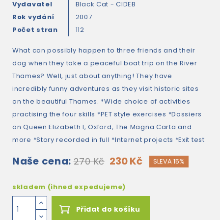
Vydavatel
Black Cat - CIDEB
Rok vydání
2007
Počet stran
112
What can possibly happen to three friends and their
dog when they take a peaceful boat trip on the River
Thames? Well, just about anything! They have
incredibly funny adventures as they visit historic sites
on the beautiful Thames. *Wide choice of activities
practising the four skills *PET style exercises *Dossiers
on Queen Elizabeth I, Oxford, The Magna Carta and
more *Story recorded in full *Internet projects *Exit test
Naše cena:
230 Kč
270 Kč
SLEVA 15%
skladem (ihned expedujeme)
Přidat do košíku