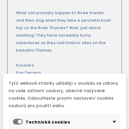
What can possibly happen to three friends
and their dog when they take a peaceful boat
trip on the River Thames? Well, just about
anything! They have incredibly funny
adventures as they visit historic sites on the
beautiful Thames.
Dossiers:
Fox-Terriers
Queen Elizabeth I
Tyto webové stránky ukládají v souladu se zákony
Life on the River
na vaše zařízení soubory, obecně nazývané
Preserving Food
cookies. Odsouhlaste prosím nastavení cookies
The Magna Carta
souborů pro použití webu.
Famous People and Places on the Thames
Oxford
Technické cookies