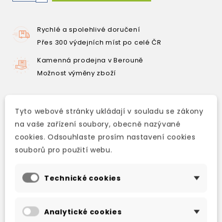
Rychlé a spolehlivé doručení
Přes 300 výdejních míst po celé ČR
Kamenná prodejna v Berouně
Možnost výměny zboží
Tyto webové stránky ukládají v souladu se zákony
Popis
na vaše zařízení soubory, obecně nazývané
Detaily produktu
cookies. Odsouhlaste prosím nastavení cookies
souborů pro použití webu.
Rudolf Rassendyll comes from an ancient
Technické cookies
English family that has had a romantic
connection with the royal household of
Ruritania. He decides to visit Ruritania and is
Analytické cookies
rapidly caught up in the political events of the