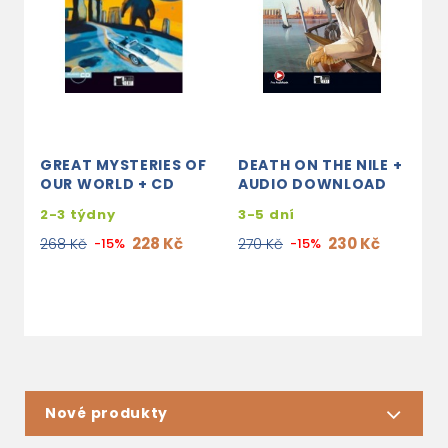
GREAT MYSTERIES OF
DEATH ON THE NILE +
T
OUR WORLD + CD
AUDIO DOWNLOAD
P
2-3 týdny
3-5 dní
s
e
228 Kč
230 Kč
268 Kč
-15%
270 Kč
-15%
2
Nové produkty