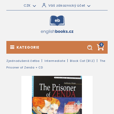
CZK
Váš zákaznický účet
0
KATEGORIE
Zjednodušená četba
Intermediate
Black Cat (B1.2)
The
Prisoner of Zenda + CD