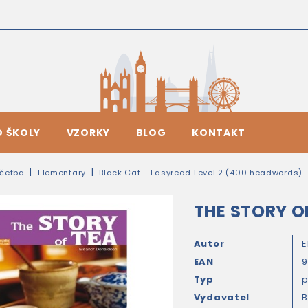
O ŠKOLY
VZORKY
BLOG
KONTAKT
četba
Elementary
Black Cat - Easyread Level 2 (400 headwords)
THE STORY OF
Autor
E
EAN
Typ
Vydavatel
B