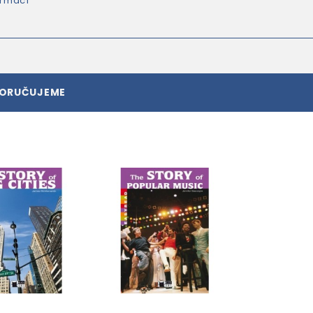
ormací
PORUČUJEME