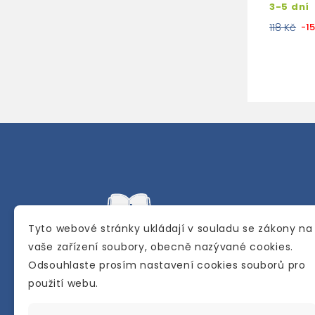
3-5 dní
118 Kč
-1
Tyto webové stránky ukládají v souladu se zákony na
vaše zařízení soubory, obecně nazývané cookies.
Odsouhlaste prosím nastavení cookies souborů pro
Internetové a kamenné knihkupectví se
použití webu.
sídlem v Berouně. Specializuje se na pro
materiálů určených pro studium a výuku