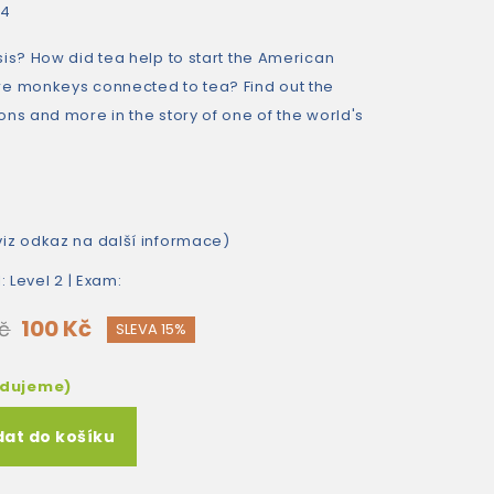
24
is? How did tea help to start the American
re monkeys connected to tea? Find out the
ns and more in the story of one of the world's
iz odkaz na další informace)
l:
Level 2
| Exam:
100 Kč
Kč
SLEVA 15%
edujeme)
dat do košíku