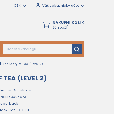
CZK
Váš zákaznický účet
NÁKUPNÍ KOŠÍK
(0 zboží)
The Story of Tea (Level 2)
 TEA (LEVEL 2)
leanor Donaldson
9788853004673
paperback
lack Cat - CIDEB