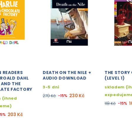
N READERS
DEATH ON THE NILE +
THE STORY 
: ROALD DAHL
AUDIO DOWNLOAD
(LEVEL 1)
 AND THE
3-5 dní
skladem (i
ATE FACTORY
expedujem
230 Kč
270 Kč
-15%
 (ihned
1
118 Kč
-15%
jeme)
203 Kč
15%