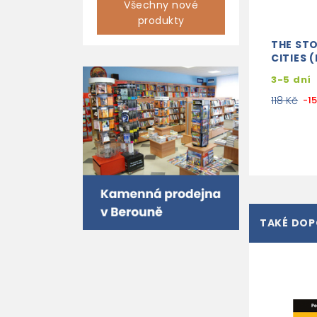
Všechny nové
produkty
THE STO
CITIES (
3-5 dní
118 Kč
-1
TAKÉ DO