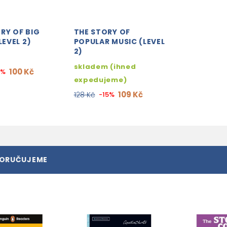
RY OF BIG
THE STORY OF
LEVEL 2)
POPULAR MUSIC (LEVEL
2)
skladem (ihned
100 Kč
5%
expedujeme)
109 Kč
128 Kč
-15%
PORUČUJEME