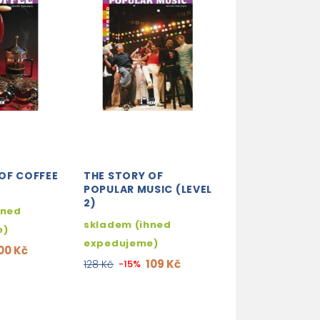
OF COFFEE
THE STORY OF
GREAT LIVES +
POPULAR MUSIC (LEVEL
DOWNLOAD
2)
hned
skladem (ihne
skladem (ihned
e)
expedujeme)
expedujeme)
00 Kč
219
258 Kč
-15%
109 Kč
128 Kč
-15%