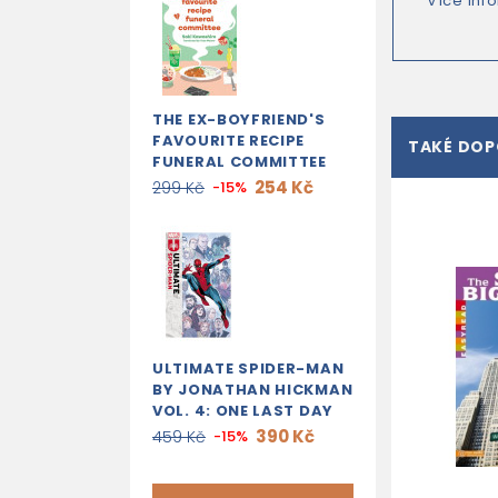
Více inf
THE EX-BOYFRIEND'S
FAVOURITE RECIPE
TAKÉ DO
FUNERAL COMMITTEE
254 Kč
299 Kč
-15%
ULTIMATE SPIDER-MAN
BY JONATHAN HICKMAN
VOL. 4: ONE LAST DAY
390 Kč
459 Kč
-15%