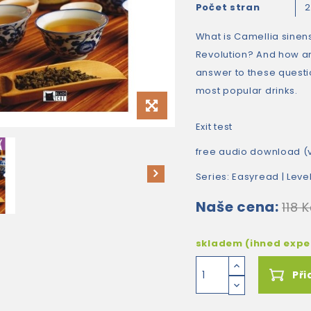
Počet stran
What is Camellia sinens
Revolution? And how a
answer to these questio
most popular drinks.
Exit test
free audio download (v
Series:
Easyread
| Leve
Naše cena:
118 
skladem (ihned exp
Při