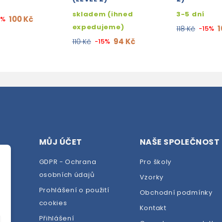
skladem (ihned
3-5 dní
100 Kč
5%
expedujeme)
1
118 Kč
-15%
94 Kč
110 Kč
-15%
MŮJ ÚČET
NAŠE SPOLEČNOST
GDPR - Ochrana
Pro školy
osobních údajů
Vzorky
Prohlášení o použití
Obchodní podmínky
cookies
dej
Kontakt
Přihlášení