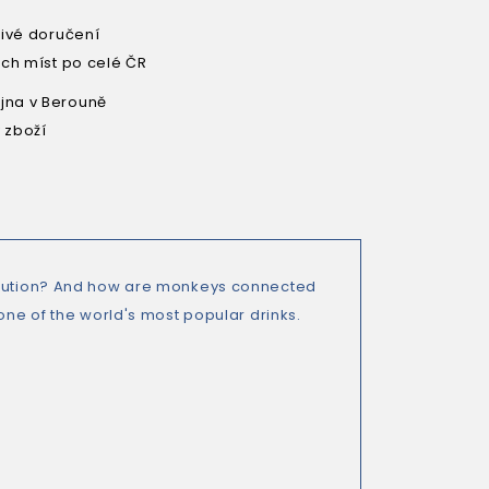
livé doručení
ích míst po celé ČR
na v Berouně
 zboží
volution? And how are monkeys connected
one of the world's most popular drinks.