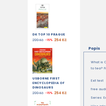
DK TOP 10 PRAGUE
254 Kč
299 Kč
-15%
Popis
What is 
to tea? F
USBORNE FIRST
Exit test
ENCYCLOPEDIA OF
DINOSAURS
free aud
254 Kč
299 Kč
-15%
Series:
E