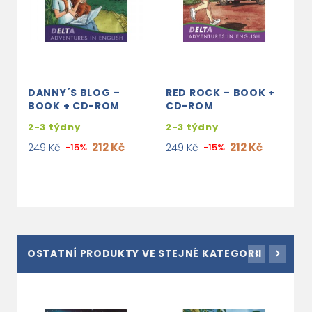
DANNY´S BLOG –
RED ROCK – BOOK +
S
BOOK + CD-ROM
CD-ROM
S
2-3 týdny
2-3 týdny
2
212 Kč
212 Kč
249 Kč
-15%
249 Kč
-15%
2
OSTATNÍ PRODUKTY VE STEJNÉ KATEGORII