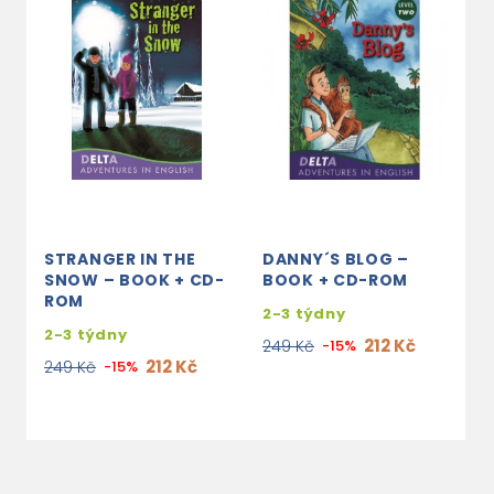
STRANGER IN THE
DANNY´S BLOG –
W
SNOW – BOOK + CD-
BOOK + CD-ROM
B
ROM
2-3 týdny
2
2-3 týdny
212 Kč
249 Kč
-15%
2
212 Kč
249 Kč
-15%