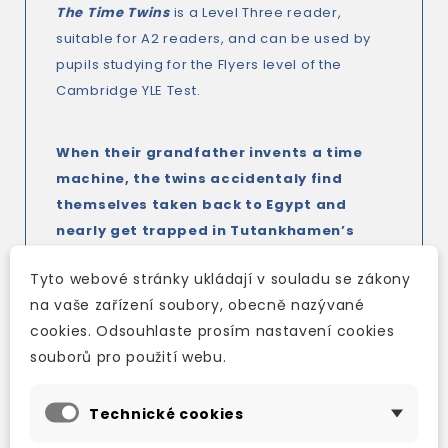
The Time Twins
is a Level Three reader,
suitable for A2 readers, and can be used by
pupils studying for the Flyers level of the
Cambridge YLE Test.
When their grandfather invents a time
machine, the twins accidentaly find
themselves taken back to Egypt and
nearly get trapped in Tutankhamen’s
tomb! Will they ever get back home
Tyto webové stránky ukládají v souladu se zákony
again?
na vaše zařízení soubory, obecně nazývané
cookies. Odsouhlaste prosím nastavení cookies
Adventures in English
contains exciting,
souborů pro použití webu.
easy-to-read stories written to a controlled
vocabulary. The series is an ideal start to
Technické cookies
reading in English for children everywhere and