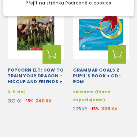
Přejít na stránku Podrobně o cookies
POPCORN ELT: HOW TO
GRAMMAR GOALS 2
TRAIN YOUR DRAGON -
PUPIL'S BOOK + CD-
HICCUP AND FRIENDS +
ROM
CD (LEVEL STARTER)
3-5 dní
skladem (ihned
expedujeme)
240 Kč
282 Kč
-15%
336 Kč
395 Kč
-15%