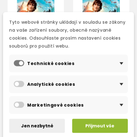
Tyto webové stránky ukládají v souladu se zákony
na vaše zařízení soubory, obecně nazývané
cookies. Odsouhlaste prosím nastavení cookies
souborů pro použití webu.
Technické cookies
POPCORN ELT: HOW TO
POPCORN ELT: HOW TO
TRAIN YOUR DRAGON 2
TRAIN YOUR DRAGON 2
Analytické cookies
+ AUDIO CD (LEVEL 2)
2-3 týdny
3-5 dní
153 Kč
240 Kč
180 Kč
-15%
282 Kč
-15%
Marketingové cookies
Jen nezbytné
Přijmout vše