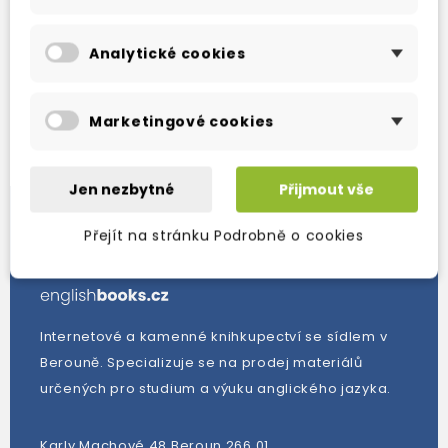
Zobrazení 1-1 z 1 položek
Analytické cookies
Nové produkty
Marketingové cookies
Jen nezbytné
Přijmout vše
Přejít na stránku Podrobně o cookies
Internetové a kamenné knihkupectví se sídlem v
Berouně. Specializuje se na prodej materiálů
určených pro studium a výuku anglického jazyka.
Karly Machové 48 Beroun 266 01