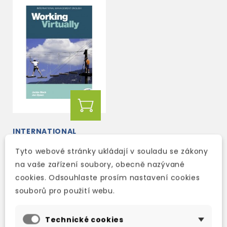
INTERNATIONAL
MANAGEMENT
ENGLISH: WORKING
Tyto webové stránky ukládají v souladu se zákony
VIRTUALLY + AUDIO CD
na vaše zařízení soubory, obecně nazývané
3-5 dní
cookies. Odsouhlaste prosím nastavení cookies
764 Kč
899 Kč
-15%
souborů pro použití webu.
Technické cookies