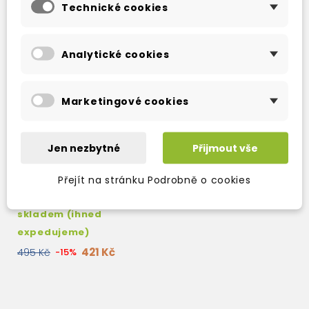
Technické cookies
Analytické cookies
Marketingové cookies
Jen nezbytné
Přijmout vše
IN COMPANY 3.0 ESP
SUPPLY CHAIN
Přejít na stránku Podrobně o cookies
MANAGEMENT
STUDENT'S BOOK
skladem (ihned
expedujeme)
421 Kč
495 Kč
-15%