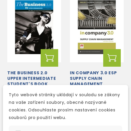
THE BUSINESS 2.0
IN COMPANY 3.0 ESP
UPPER INTERMEDIATE
SUPPLY CHAIN
STUDENT'S BOOK
MANAGEMENT
TEACHER'S BOOK
3-5 dní
3-5 dní
Tyto webové stránky ukládají v souladu se zákony
842 Kč
650 Kč
na vaše zařízení soubory, obecně nazývané
990 Kč
-15%
765 Kč
-15%
cookies. Odsouhlaste prosím nastavení cookies
souborů pro použití webu.