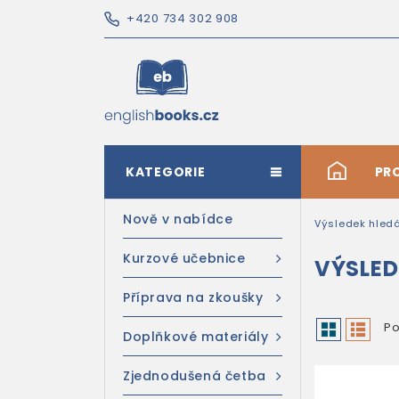
+420 734 302 908
KATEGORIE
#
PR
Nově v nabídce
Výsledek hled
Kurzové učebnice
VÝSLED
Příprava na zkoušky
Po
Doplňkové materiály
Zjednodušená četba