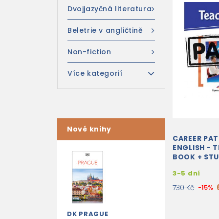
Dvojjazyčná literatura
Beletrie v angličtině
Non-fiction
Více kategorií
Nové knihy
CAREER PA
ENGLISH - 
BOOK + ST
BOOK + CR
3-5 dní
PLATFORM 
WITH...
730 Kč
-15%
DK PRAGUE