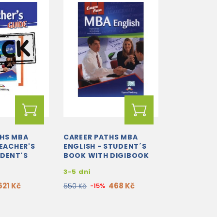
THS MBA
CAREER PATHS MBA
TEACHER'S
ENGLISH - STUDENT´S
UDENT'S
BOOK WITH DIGIBOOK
OSS-
APP.
3-5 dní
APPLICATION
621 Kč
468 Kč
550 Kč
-15%