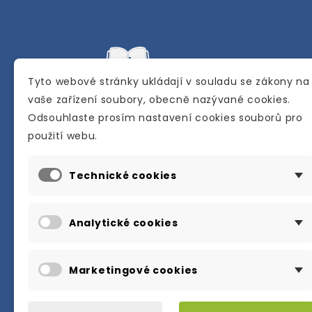
Tyto webové stránky ukládají v souladu se zákony na
vaše zařízení soubory, obecně nazývané cookies.
Odsouhlaste prosím nastavení cookies souborů pro
Internetové a kamenné knihkupectví se
použití webu.
sídlem v Berouně. Specializuje se na pro
materiálů určených pro studium a výuku
Technické cookies
anglického jazyka.
Karly Machové 48 Beroun 266 01
Analytické cookies
+420 734 302 908
info@englishbooks.cz
Marketingové cookies