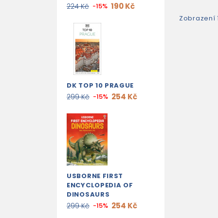
190 Kč
224 Kč
-15%
Zobrazení 
DK TOP 10 PRAGUE
254 Kč
299 Kč
-15%
USBORNE FIRST
ENCYCLOPEDIA OF
DINOSAURS
254 Kč
299 Kč
-15%