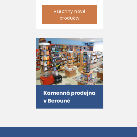
Všechny nové
produkty