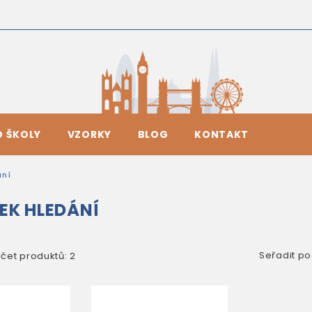
O ŠKOLY
VZORKY
BLOG
KONTAKT
ání
EK HLEDÁNÍ
Seřadit po
čet produktů: 2