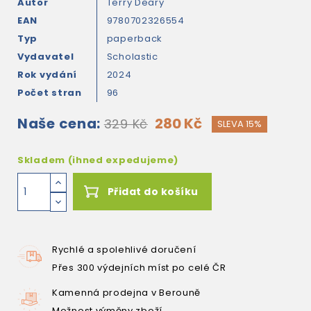
Autor
Terry Deary
EAN
9780702326554
Typ
paperback
Vydavatel
Scholastic
Rok vydání
2024
Počet stran
96
Naše cena:
280 Kč
329 Kč
SLEVA 15%
Skladem (ihned expedujeme)
Přidat do košíku
Rychlé a spolehlivé doručení
Přes 300 výdejních míst po celé ČR
Kamenná prodejna v Berouně
Možnost výměny zboží