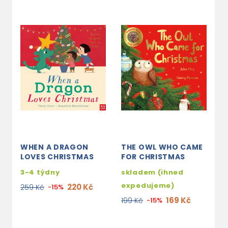
WHEN A DRAGON
THE OWL WHO CAME
H
LOVES CHRISTMAS
FOR CHRISTMAS
S
3-4 týdny
skladem (ihned
2
expedujeme)
220 Kč
259 Kč
-15%
2
169 Kč
199 Kč
-15%