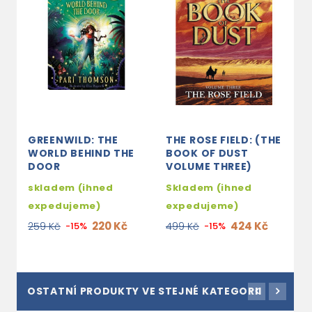
GREENWILD: THE
THE ROSE FIELD: (THE
I
WORLD BEHIND THE
BOOK OF DUST
S
DOOR
VOLUME THREE)
e
skladem (ihned
Skladem (ihned
4
expedujeme)
expedujeme)
220 Kč
424 Kč
259 Kč
-15%
499 Kč
-15%
OSTATNÍ PRODUKTY VE STEJNÉ KATEGORII