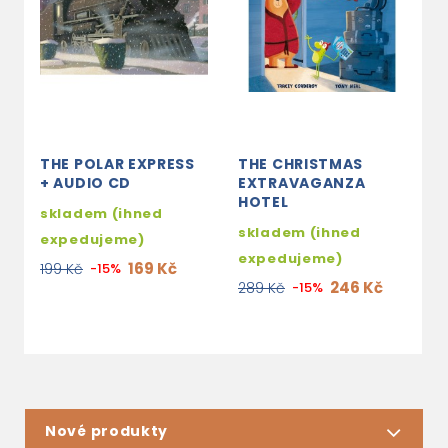
THE POLAR EXPRESS
THE CHRISTMAS
J
+ AUDIO CD
EXTRAVAGANZA
C
HOTEL
skladem (ihned
s
skladem (ihned
expedujeme)
e
expedujeme)
169 Kč
199 Kč
-15%
2
246 Kč
289 Kč
-15%
Nové produkty