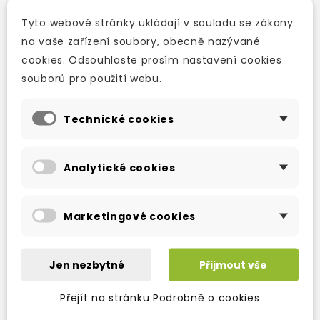
favourites has been a trusted name in early
learning for over forty years, and the perennial
Tyto webové stránky ukládají v souladu se zákony
classic,
Dear Zoo
has been a firm favourite
na vaše zařízení soubory, obecně nazývané
with toddlers and parents alike since its first
cookies. Odsouhlaste prosím nastavení cookies
publication in 1982.
souborů pro použití webu.
Technické cookies
TAKÉ DOPORUČUJEME
Analytické cookies
Marketingové cookies
Jen nezbytné
Přijmout vše
Přejít na stránku Podrobně o cookies