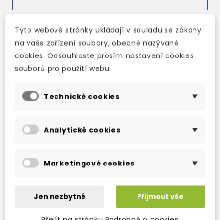
Tyto webové stránky ukládají v souladu se zákony
na vaše zařízení soubory, obecně nazývané
TAKÉ DOPORUČUJEME
cookies. Odsouhlaste prosím nastavení cookies
souborů pro použití webu.
Technické cookies
Analytické cookies
Marketingové cookies
Jen nezbytné
Přijmout vše
OBJECTIVE
OBJECTIVE
O
PROFICIENCY
PROFICIENCY
P
Přejít na stránku Podrobně o cookies