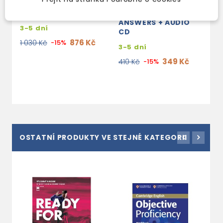
SECOND EDITION
SECOND EDITION
S
TEACHER'S BOOK
WORKBOOK WITH
S
ANSWERS + AUDIO
P
3-5 dní
CD
B
A
876 Kč
1 030 Kč
-15%
3-5 dní
2
349 Kč
410 Kč
-15%
1
OSTATNÍ PRODUKTY VE STEJNÉ KATEGORII