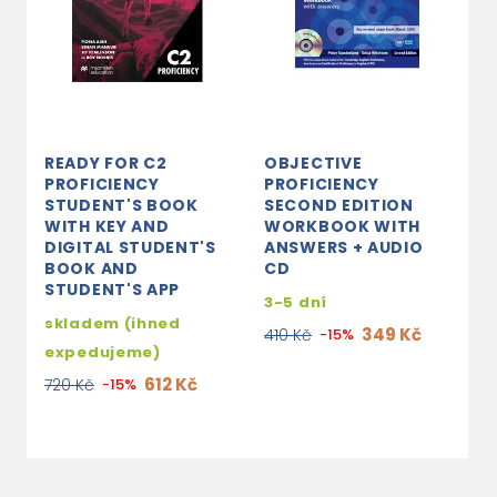
READY FOR C2
OBJECTIVE
C
PROFICIENCY
PROFICIENCY
P
STUDENT'S BOOK
SECOND EDITION
S
WITH KEY AND
WORKBOOK WITH
W
DIGITAL STUDENT'S
ANSWERS + AUDIO
A
BOOK AND
CD
E
STUDENT'S APP
P
3-5 dní
skladem (ihned
s
349 Kč
410 Kč
-15%
expedujeme)
e
612 Kč
720 Kč
-15%
6