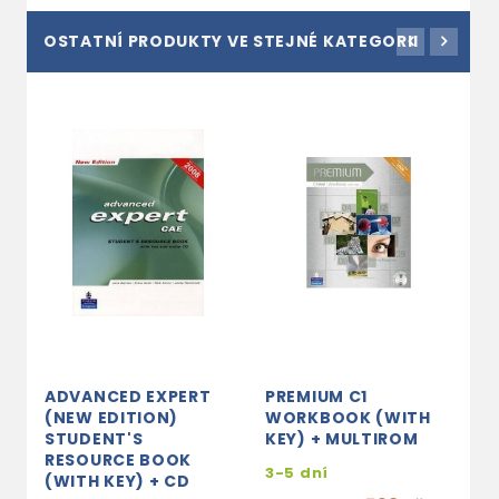
OSTATNÍ PRODUKTY VE STEJNÉ KATEGORII
ADVANCED EXPERT
PREMIUM C1
S
(NEW EDITION)
WORKBOOK (WITH
E
STUDENT'S
KEY) + MULTIROM
2
RESOURCE BOOK
(
3-5 dní
(WITH KEY) + CD
T