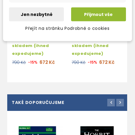
DESTINATION B1
DESTINATION B2
Jen nezbytné
Přijmout vše
GRAMMAR &
GRAMMAR &
VOCABULARY
VOCABULARY
Přejít na stránku Podrobně o cookies
STUDENT'S BOOK
STUDENT'S BOOK
(WITH KEY) + EBOOK
(WITH KEY) + EBOOK
skladem (ihned
skladem (ihned
expedujeme)
expedujeme)
672 Kč
672 Kč
790 Kč
-15%
790 Kč
-15%
TAKÉ DOPORUČUJEME