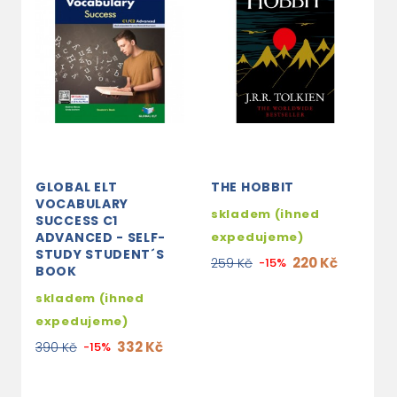
GLOBAL ELT
THE HOBBIT
C
VOCABULARY
R
skladem (ihned
SUCCESS C1
A
ADVANCED - SELF-
expedujeme)
3
STUDY STUDENT´S
220 Kč
259 Kč
-15%
BOOK
1
skladem (ihned
expedujeme)
332 Kč
390 Kč
-15%