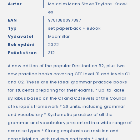
Autor
Malcolm Mann
Steve Taylore-Knowl
es
EAN
9781380097897
Typ
set paperback + eBook
Vydavatel
Macmillan
Rok vydání
2022
Počet stran
312
A new edition of the popular Destination B2, plus two
new practice books covering CEF level B1 and levels C1
and C2. These are the ideal grammar practice books
for students preparing for their exams. * Up-to-date
syllabus based on the C1 and C2 levels of the Council
of Europe's framework * 26 units, including grammar
and vocabulary * Systematic practice of all the
grammar and vocabulary presented in a wide range of
exercise types * Strong emphasis on revision and
consolidation, with reviews and tests * Useful