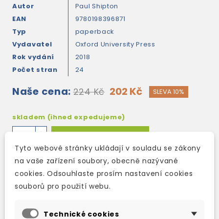
Autor
Paul Shipton
EAN
9780198396871
Typ
paperback
Vydavatel
Oxford University Press
Rok vydání
2018
Počet stran
24
Naše cena:
202 Kč
224 Kč
SLEVA 10%
skladem (ihned expedujeme)
Přidat do košíku
Tyto webové stránky ukládají v souladu se zákony
na vaše zařízení soubory, obecně nazývané
cookies. Odsouhlaste prosím nastavení cookies
Rychlé a spolehlivé doručení
souborů pro použití webu.
Přes 300 výdejních míst po celé ČR
Kamenná prodejna v Berouně
Technické cookies