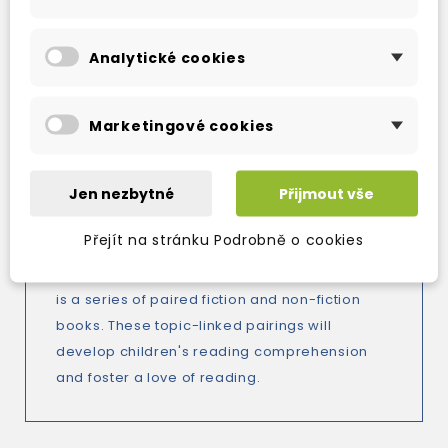
Možnost výměny zboží
Analytické cookies
Popis
Marketingové cookies
Detaily produktu
Jen nezbytné
Přijmout vše
Biff, Chip and Anneena meet pirates looking
for treasure. The non-fiction pair book for this
Přejít na stránku Podrobně o cookies
title is Map, Compass, Explore!. Oxford
Reading Tree Explore with Biff, Chip and Kipper
is a series of paired fiction and non-fiction
books. These topic-linked pairings will
develop children's reading comprehension
and foster a love of reading.