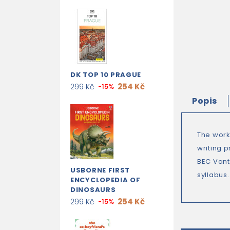
DK TOP 10 PRAGUE
254 Kč
299 Kč
-15%
Popis
The work
writing 
BEC Vant
USBORNE FIRST
syllabus.
ENCYCLOPEDIA OF
DINOSAURS
254 Kč
299 Kč
-15%