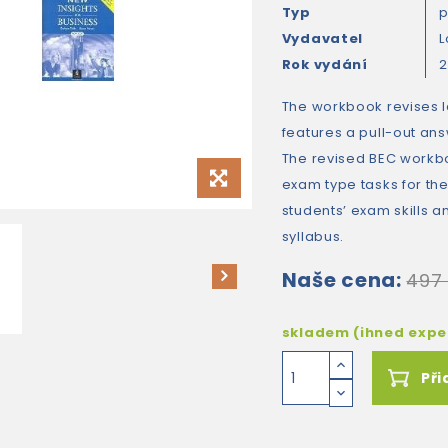
Typ
Vydavatel
Rok vydání
The workbook revises l
features a pull-out ans
The revised BEC workbo
exam type tasks for th
students’ exam skills a
syllabus.
Naše cena:
497
skladem (ihned exp
Při