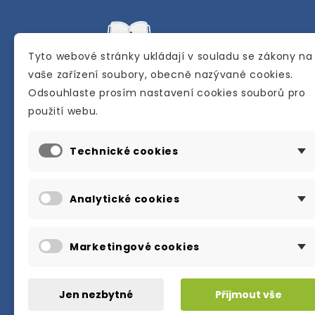
Tyto webové stránky ukládají v souladu se zákony na
vaše zařízení soubory, obecně nazývané cookies.
Odsouhlaste prosím nastavení cookies souborů pro
Internetové a kamenné knihkupectví se
použití webu.
sídlem v Berouně. Specializuje se na pro
materiálů určených pro studium a výuku
Technické cookies
anglického jazyka.
Karly Machové 48 Beroun 266 01
Analytické cookies
+420 734 302 908
info@englishbooks.cz
Marketingové cookies
Jen nezbytné
Přijmout vše