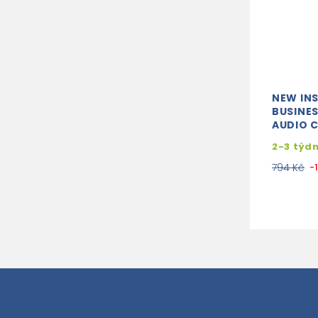
NEW IN
BUSINES
AUDIO C
2-3 týd
794 Kč
-