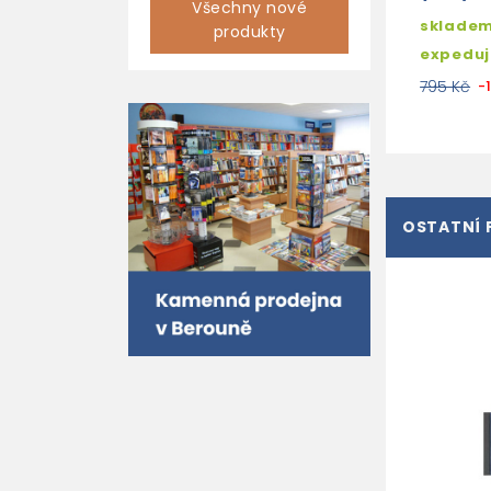
Všechny nové
skladem
produkty
expedu
795 Kč
-
OSTATNÍ 