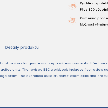
Rychlé a spoleh
Přes 300 výdejn
Kamenná prodej
Možnost výměny
Detaily produktu
book revises language and key business concepts. It features
practice units. The revised BEC workbook includes five review s
age exam. The exercises build students’ exam skills and are ful