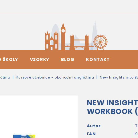
O ŠKOLY
VZORKY
BLOG
KONTAKT
čtina
Kurzové učebnice - obchodní angličtina
New Insights into 
NEW INSIGHT
WORKBOOK (
Autor
T
EAN