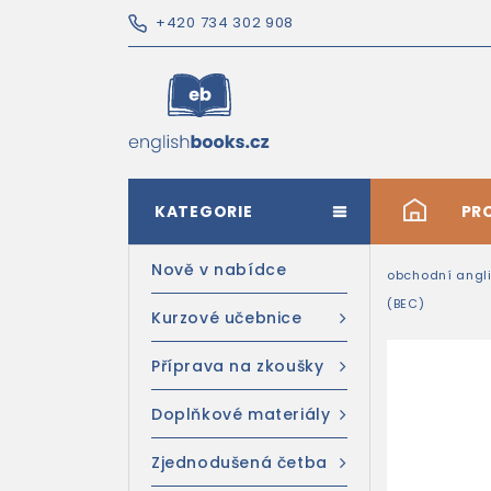
+420 734 302 908
KATEGORIE
#
PR
Nově v nabídce
obchodní angli
(BEC)
Kurzové učebnice
Příprava na zkoušky
Doplňkové materiály
Zjednodušená četba