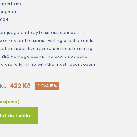
paperback
Longman
2004
anguage and key business concepts. It
wer key and business writing practice units.
ok includes five review sections featuring
e BEC Vantage exam. The exercises build
nd are fully in line with the most recent exam
422 Kč
 Kč
SLEVA 15%
edujeme)
dat do košíku