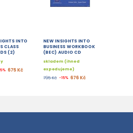
SIGHTS INTO
NEW INSIGHTS INTO
S CLASS
BUSINESS WORKBOOK
DS (2)
(BEC) AUDIO CD
ny
skladem (ihned
expedujeme)
675 Kč
15%
676 Kč
795 Kč
-15%