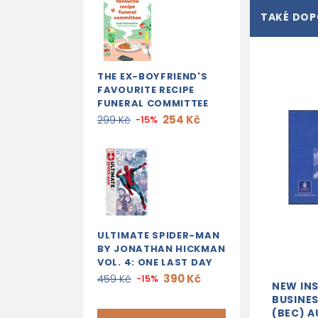
TAKÉ DO
THE EX-BOYFRIEND'S
FAVOURITE RECIPE
FUNERAL COMMITTEE
254 Kč
299 Kč
-15%
ULTIMATE SPIDER-MAN
BY JONATHAN HICKMAN
VOL. 4: ONE LAST DAY
390 Kč
459 Kč
-15%
NEW IN
BUSINE
(BEC) A