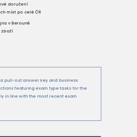
livé doručení
ích míst po celé ČR
na v Berouně
 zboží
 a pull-out answer key and business
ections featuring exam type tasks for the
ly in line with the most recent exam