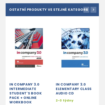
OSTATNÍ PRODUKTY VE STEJNÉ KATEGORII
IN COMPANY 3.0
IN COMPANY 3.0
I
INTERMEDIATE
ELEMENTARY CLASS
E
STUDENT'S BOOK
AUDIO CD
S
PACK + ONLINE
P
2-3 týdny
WORKBOOK
W