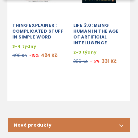
THING EXPLAINER :
LIFE 3.0: BEING
T
COMPLICATED STUFF
HUMAN IN THE AGE
N
IN SIMPLE WORD
OF ARTIFICIAL
M
INTELLIGENCE
3-4 týdny
s
2-3 týdny
e
424 Kč
499 Kč
-15%
331 Kč
389 Kč
-15%
3
Nové produkty