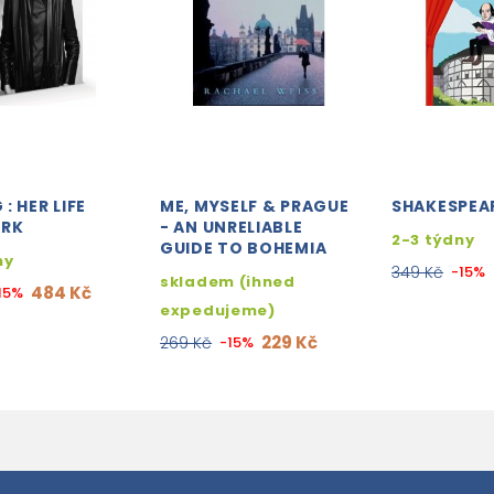
: HER LIFE
ME, MYSELF & PRAGUE
SHAKESPEA
ORK
- AN UNRELIABLE
2-3 týdny
GUIDE TO BOHEMIA
ny
349 Kč
-15%
skladem (ihned
484 Kč
15%
expedujeme)
229 Kč
269 Kč
-15%