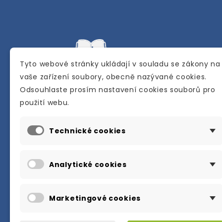
Tyto webové stránky ukládají v souladu se zákony na
vaše zařízení soubory, obecně nazývané cookies.
Odsouhlaste prosím nastavení cookies souborů pro
Internetové a kamenné knihkupectví se
použití webu.
sídlem v Berouně. Specializuje se na pro
materiálů určených pro studium a výuku
Technické cookies
anglického jazyka.
Karly Machové 48 Beroun 266 01
Analytické cookies
+420 734 302 908
info@englishbooks.cz
Marketingové cookies