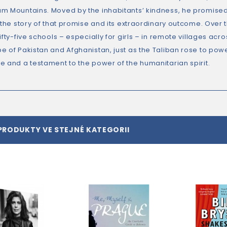
m Mountains. Moved by the inhabitants’ kindness, he promised 
 the story of that promise and its extraordinary outcome. Over 
ifty-five schools – especially for girls – in remote villages ac
 of Pakistan and Afghanistan, just as the Taliban rose to power.
e and a testament to the power of the humanitarian spirit.
PRODUKTY VE STEJNÉ KATEGORII