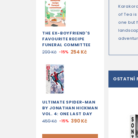
Karakora
of Tea is
one but f
landscape
THE EX-BOYFRIEND'S
adventur
FAVOURITE RECIPE
FUNERAL COMMITTEE
254 Kč
299 Kč
-15%
OSTATNÍ 
ULTIMATE SPIDER-MAN
BY JONATHAN HICKMAN
VOL. 4: ONE LAST DAY
390 Kč
459 Kč
-15%