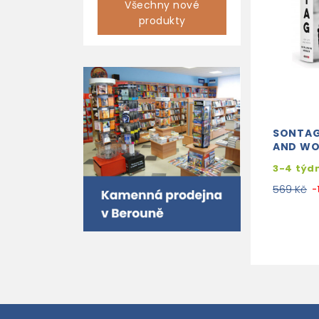
Všechny nové
produkty
SONTAG 
AND W
3-4 týd
569 Kč
-