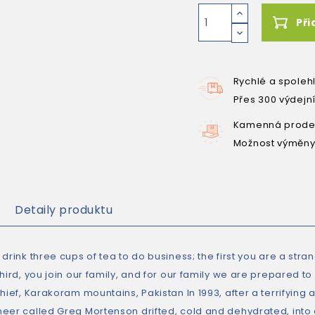
Při
Rychlé a spoleh
Přes 300 výdejn
Kamenná prodej
Možnost výměny
Detaily produktu
 drink three cups of tea to do business; the first you are a str
hird, you join our family, and for our family we are prepared to 
hief, Karakoram mountains, Pakistan In 1993, after a terrifying 
eer called Greg Mortenson drifted, cold and dehydrated, into 