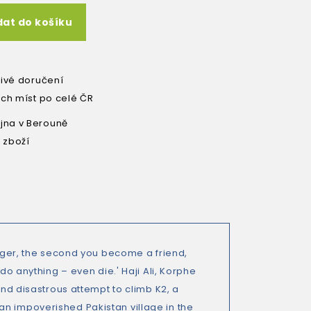
dat do košíku
livé doručení
ích míst po celé ČR
na v Berouně
 zboží
anger, the second you become a friend,
do anything – even die.' Haji Ali, Korphe
and disastrous attempt to climb K2, a
an impoverished Pakistan village in the