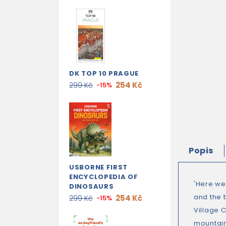
DK TOP 10 PRAGUE
254 Kč
299 Kč
-15%
Popis
USBORNE FIRST
ENCYCLOPEDIA OF
'Here we
DINOSAURS
and the t
254 Kč
299 Kč
-15%
Village C
mountain