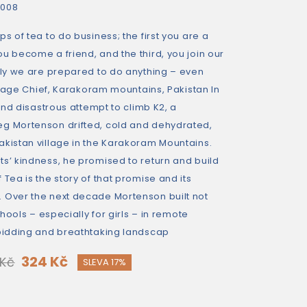
2008
s of tea to do business; the first you are a
u become a friend, and the third, you join our
mily we are prepared to do anything – even
Village Chief, Karakoram mountains, Pakistan In
 and disastrous attempt to climb K2, a
g Mortenson drifted, cold and dehydrated,
akistan village in the Karakoram Mountains.
ts’ kindness, he promised to return and build
 Tea is the story of that promise and its
 Over the next decade Mortenson built not
schools – especially for girls – in remote
rbidding and breathtaking landscap
324 Kč
 Kč
SLEVA 17%