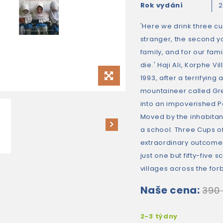
Rok vydání
'Here we drink three cup
stranger, the second yo
family, and for our fa
die.' Haji Ali, Korphe 
1993, after a terrifying
mountaineer called Gre
into an impoverished P
Moved by the inhabitan
a school. Three Cups of
extraordinary outcome.
just one but fifty-five 
villages across the fo
Naše cena:
390
2-3 týdny