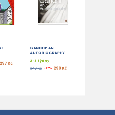
RE
GANDHI: AN
AN IMMIGRANT'
AUTOBIOGRAPHY
LETTER TO THE
2-3 týdny
skladem (ihne
297 Kč
expedujeme)
290 Kč
349 Kč
-17%
280
329 Kč
-15%