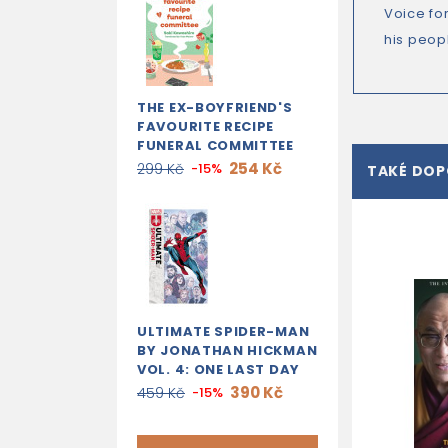
Voice fo
his peop
THE EX-BOYFRIEND'S
FAVOURITE RECIPE
FUNERAL COMMITTEE
254 Kč
299 Kč
-15%
TAKÉ DO
ULTIMATE SPIDER-MAN
BY JONATHAN HICKMAN
VOL. 4: ONE LAST DAY
390 Kč
459 Kč
-15%