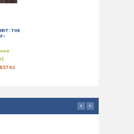
IRIT: THE
LF-
hned
e)
637 Kč