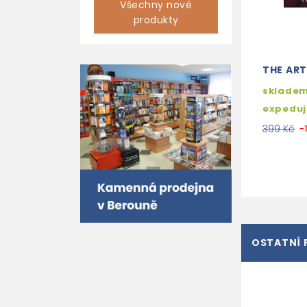
Všechny nové
produkty
THE ART
skladem
expedu
399 Kč
-
OSTATNÍ 