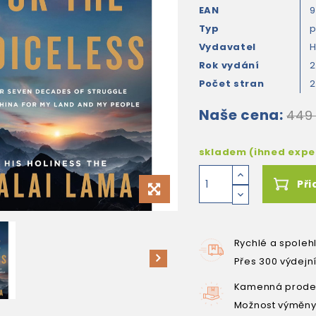
EAN
9
Typ
Vydavatel
H
Rok vydání
Počet stran
Naše cena:
449
skladem (ihned exp
Při
Rychlé a spoleh
Přes 300 výdejn
Kamenná prodej
Možnost výměny