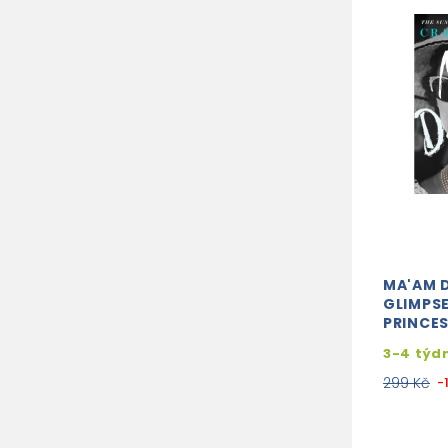
MA'AM D
GLIMPSE
PRINCE
3-4 týd
299 Kč
-