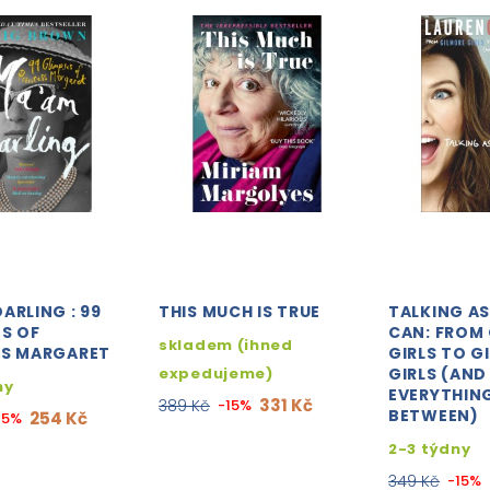
ARLING : 99
THIS MUCH IS TRUE
TALKING AS
S OF
CAN: FROM
skladem (ihned
SS MARGARET
GIRLS TO G
expedujeme)
GIRLS (AND
ny
EVERYTHING
331 Kč
389 Kč
-15%
BETWEEN)
254 Kč
15%
2-3 týdny
349 Kč
-15%