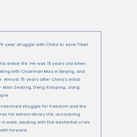
s 75-year struggle with China to save Tibet
is entire life. He was 15 years old when
eting with Chairman Mao in Beijing, and
Almost 75 years after China’s initial
s – Mao Zedong, Deng Xiaoping, Jiang
ople.
 unresolved struggle for freedom and the
es his extraordinary life, uncovering
n exile; dealing with the existential crisis
 path forward.