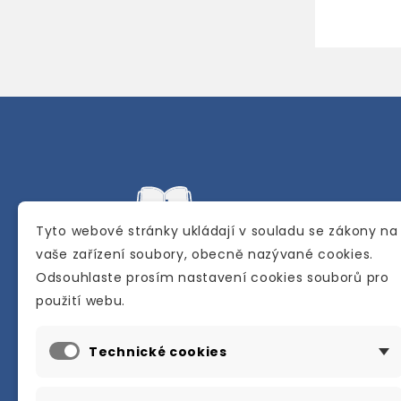
Tyto webové stránky ukládají v souladu se zákony na
vaše zařízení soubory, obecně nazývané cookies.
Odsouhlaste prosím nastavení cookies souborů pro
Internetové a kamenné knihkupectví se
použití webu.
sídlem v Berouně. Specializuje se na pro
materiálů určených pro studium a výuku
Technické cookies
anglického jazyka.