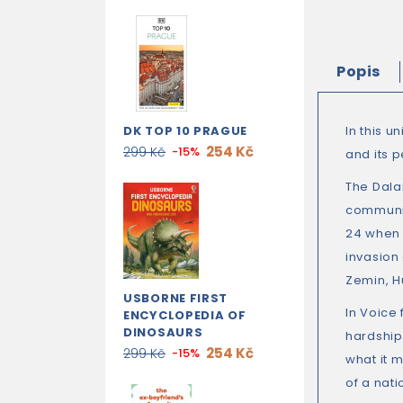
Popis
DK TOP 10 PRAGUE
In this u
254 Kč
299 Kč
-15%
and its 
The Dala
communis
24 when 
invasion
Zemin, Hu
USBORNE FIRST
In
Voice 
ENCYCLOPEDIA OF
DINOSAURS
hardship
254 Kč
299 Kč
-15%
what it m
of a nati