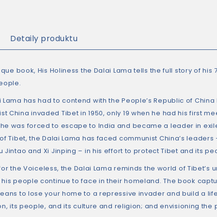
Detaily produktu
nique book, His Holiness the Dalai Lama tells the full story of hi
people.
i Lama has had to contend with the People’s Republic of China h
t China invaded Tibet in 1950, only 19 when he had his first me
he was forced to escape to India and became a leader in exile. 
 of Tibet, the Dalai Lama has faced communist China’s leader
 Jintao and Xi Jinping – in his effort to protect Tibet and its pe
for the Voiceless
, the Dalai Lama reminds the world of Tibet’s
 his people continue to face in their homeland. The book captur
eans to lose your home to a repressive invader and build a life i
on, its people, and its culture and religion; and envisioning the