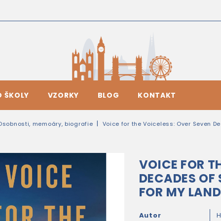
O ŠKOLY
VZORKY
BLOG
KONTAKT
Osobnosti, memoáry, biografie
Voice for the Voiceless: Over Seven D
VOICE FOR T
DECADES OF 
FOR MY LAND
Autor
H