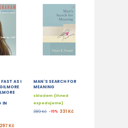
 FAST AS I
MAN'S SEARCH FOR
FACEBOOK : TH
 GILMORE
MEANING
INSIDE STORY
ILMORE
skladem (ihned
3-4 týdny
 IN
expedujeme)
339
399 Kč
-15%
331 Kč
389 Kč
-15%
297 Kč