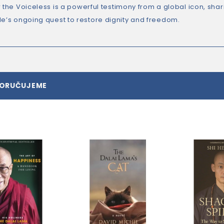
r the Voiceless
is a powerful testimony from a global icon, shar
le’s ongoing quest to restore dignity and freedom.
PORUČUJEME