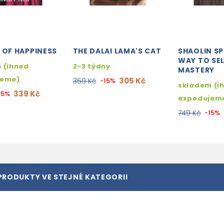
 OF HAPPINESS
THE DALAI LAMA'S CAT
SHAOLIN SP
WAY TO SE
 (ihned
2-3 týdny
MASTERY
jeme)
305 Kč
359 Kč
-15%
skladem (i
339 Kč
15%
expedujem
749 Kč
-15%
PRODUKTY VE STEJNÉ KATEGORII