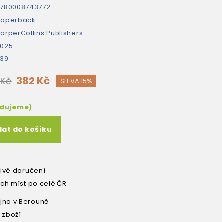
780008743772
paperback
arperCollins Publishers
2025
239
382 Kč
 Kč
SLEVA 15%
edujeme)
dat do košíku
livé doručení
ích míst po celé ČR
na v Berouně
 zboží