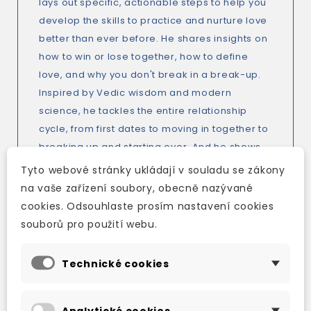
lays out specific, actionable steps to help you
develop the skills to practice and nurture love
better than ever before. He shares insights on
how to win or lose together, how to define
love, and why you don't break in a break-up.
Inspired by Vedic wisdom and modern
science, he tackles the entire relationship
cycle, from first dates to moving in together to
breaking up and starting over. And he shows
us how to avoid falling for false promises and
Tyto webové stránky ukládají v souladu se zákony
unfulfilling partners.
na vaše zařízení soubory, obecně nazývané
cookies. Odsouhlaste prosím nastavení cookies
souborů pro použití webu.
By living Jay Shetty's eight rules, we can all
love ourselves, our partner, and the world
Technické cookies
better than we ever thought possible.
Analytické cookies