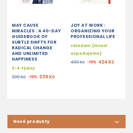
MAY CAUSE
JOY AT WORK :
S
MIRACLES : A 40-DAY
ORGANIZING YOUR
L
GUIDEBOOK OF
PROFESSIONAL LIFE
S
SUBTLE SHIFTS FOR
D
skladem (ihned
RADICAL CHANGE
S
AND UNLIMITED
expedujeme)
R
HAPPINESS
424 Kč
499 Kč
-15%
s
3-4 týdny
e
339 Kč
399 Kč
-15%
3
Nové produkty