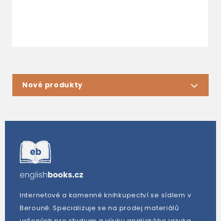
4
Nové produkty
Internetové a kamenné knihkupectví se sídlem v
Berouně. Specializuje se na prodej materiálů
určených pro studium a výuku anglického jazyka.