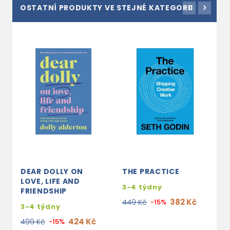
OSTATNÍ PRODUKTY VE STEJNÉ KATEGORII
DEAR DOLLY ON
THE PRACTICE
T
LOVE, LIFE AND
O
3-4 týdny
FRIENDSHIP
M
Y
382 Kč
449 Kč
-15%
3-4 týdny
s
424 Kč
499 Kč
-15%
e