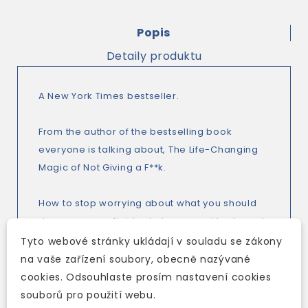
Popis
Detaily produktu
A New York Times bestseller.
From the author of the bestselling book
everyone is talking about, The Life-Changing
Magic of Not Giving a F**k.
How to stop worrying about what you should
do, so you can finish what you need to do and
start doing what you want to do.
Tyto webové stránky ukládají v souladu se zákony
na vaše zařízení soubory, obecně nazývané
Ever find yourself snowed under at the office -
cookies. Odsouhlaste prosím nastavení cookies
or even just glued to the sofa - when you
souborů pro použití webu.