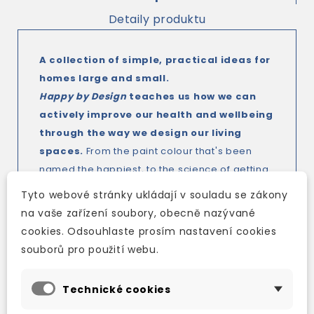
Detaily produktu
A collection of simple, practical ideas for
homes large and small.
Happy by Design
teaches us how we can
actively improve our health and wellbeing
through the way we design our living
spaces.
From the paint colour that's been
named the happiest, to the science of getting
a good night's sleep,
Happy by Design
offers
Tyto webové stránky ukládají v souladu se zákony
bite-sized and affordable design ideas that
na vaše zařízení soubory, obecně nazývané
are accessible to all, from a young renter in an
cookies. Odsouhlaste prosím nastavení cookies
urban apartment to a busy family in their own
souborů pro použití webu.
home.
By quizzing experts from
NASA scientists to
Technické cookies
colour gurus
, Victoria Harrison has devised a