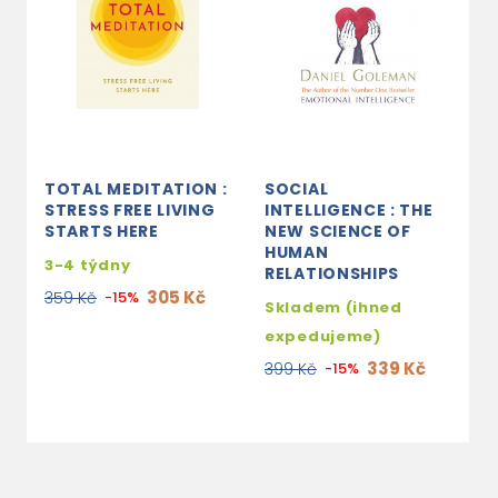
TOTAL MEDITATION :
SOCIAL
T
STRESS FREE LIVING
INTELLIGENCE : THE
s
STARTS HERE
NEW SCIENCE OF
HUMAN
e
3-4 týdny
RELATIONSHIPS
3
305 Kč
359 Kč
-15%
Skladem (ihned
expedujeme)
339 Kč
399 Kč
-15%