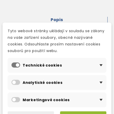
Popis
Detaily produktu
Tyto webové stránky ukládají v souladu se zákony
na vaše zařízení soubory, obecně nazývané
The fun-filled quiz book that kids and the
cookies. Odsouhlaste prosím nastavení cookies
whole family will enjoy
souborů pro použití webu.
Have fun with family and friends with this book
of brain-teasing riddles that will have
Technické cookies
everyone scratching their heads!
Analytické cookies
I'm the world's fastest land animal. I can't
climb trees. What am I?
Marketingové cookies