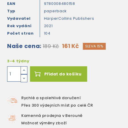
EAN
9780008480158
Typ
paperback
Vydavatel
HarperCollins Publishers
Rok vydání
2021
Počet stran
104
Naše cena:
161 Kč
189 Kč
SLEVA 15%
3-4 týdny
Přidat do košíku
Rychlé a spolehlivé doručení
Přes 300 výdejních míst po celé ČR
Kamenná prodejna v Berouně
Možnost výměny zboží