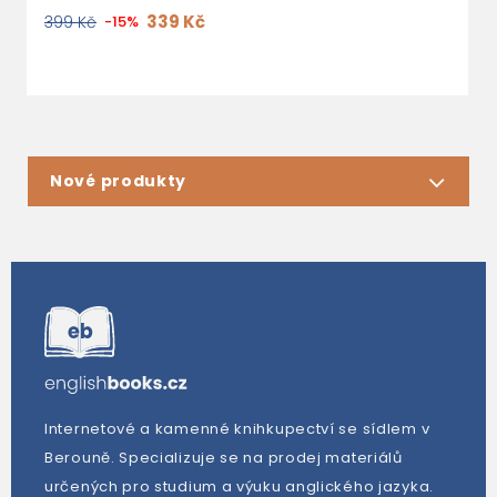
339 Kč
399 Kč
-15%
7
Nové produkty
Internetové a kamenné knihkupectví se sídlem v
Berouně. Specializuje se na prodej materiálů
určených pro studium a výuku anglického jazyka.