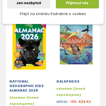
Jen nezbytné
Přijmout vše
OSTATNÍ PRODUKTY VE STEJNÉ KATEGORII
Přejít na stránku Podrobně o cookies
NATIONAL
GALAPAGOS
E
GEOGRAPHIC KIDS
E
skladem (ihned
ALMANAC 2026
E
expedujeme)
Skladem (ihned
s
424 Kč
499 Kč
-15%
expedujeme)
e