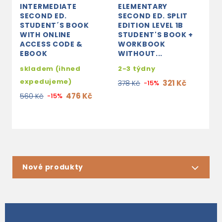
INTERMEDIATE
ELEMENTARY
I
SECOND ED.
SECOND ED. SPLIT
S
STUDENT´S BOOK
EDITION LEVEL 1B
E
WITH ONLINE
STUDENT'S BOOK +
S
ACCESS CODE &
WORKBOOK
W
EBOOK
WITHOUT...
W
skladem (ihned
2-3 týdny
3
expedujeme)
321 Kč
378 Kč
-15%
3
476 Kč
560 Kč
-15%
Nové produkty