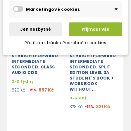
Marketingové cookies
Jen nezbytné
Přijmout vše
Přejít na stránku Podrobně o cookies
STRAIGHTFORWARD
STRAIGHTFORWARD
INTERMEDIATE
INTERMEDIATE
SECOND ED. CLASS
SECOND ED. SPLIT
AUDIO CDS
EDITION LEVEL 3A
STUDENT'S BOOK +
2-3 týdny
WORKBOOK
WITHOUT...
697 Kč
820 Kč
-15%
3-5 dní
321 Kč
378 Kč
-15%