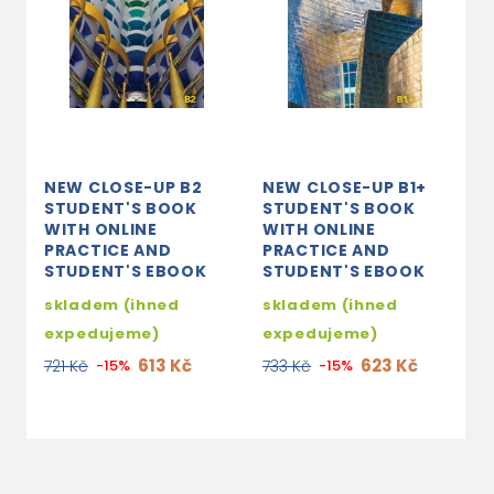
NEW CLOSE-UP B2
NEW CLOSE-UP B1+
N
STUDENT'S BOOK
STUDENT'S BOOK
C
WITH ONLINE
WITH ONLINE
O
PRACTICE AND
PRACTICE AND
A
STUDENT'S EBOOK
STUDENT'S EBOOK
E
skladem (ihned
skladem (ihned
s
expedujeme)
expedujeme)
e
613 Kč
623 Kč
721 Kč
-15%
733 Kč
-15%
7