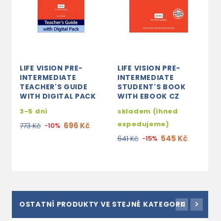
LIFE VISION PRE-
LIFE VISION PRE-
L
INTERMEDIATE
INTERMEDIATE
I
TEACHER'S GUIDE
STUDENT'S BOOK
P
WITH DIGITAL PACK
WITH EBOOK CZ
O
3-5 dní
skladem (ihned
s
expedujeme)
e
696 Kč
773 Kč
-10%
545 Kč
641 Kč
-15%
3
OSTATNÍ PRODUKTY VE STEJNÉ KATEGORII