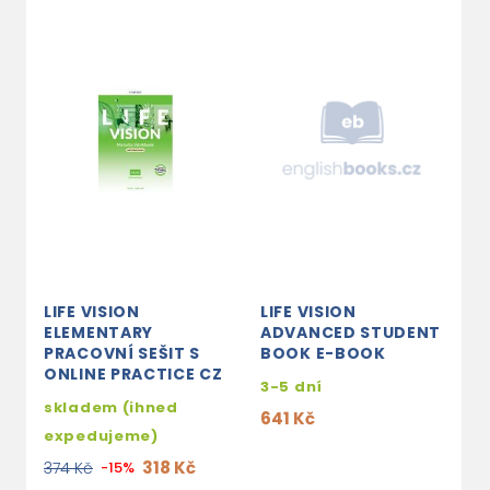
LIFE VISION
LIFE VISION
L
ELEMENTARY
ADVANCED STUDENT
I
PRACOVNÍ SEŠIT S
BOOK E-BOOK
S
ONLINE PRACTICE CZ
W
3-5 dní
skladem (ihned
s
641 Kč
expedujeme)
e
318 Kč
374 Kč
-15%
6