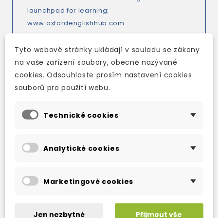
launchpad for learning:
www.oxfordenglishhub.com
.
Tyto webové stránky ukládají v souladu se zákony
na vaše zařízení soubory, obecně nazývané
cookies. Odsouhlaste prosím nastavení cookies
Key features
souborů pro použití webu.
*Rich video features including vlogs,
documentaries and grammar animations are
Technické cookies
ideally suited to meeting today's digital
natives on their level.
*Vision 360° lessons transport students to
Analytické cookies
real-world environments to develop digital
literacy skills and learning autonomy through
research and collaborative project work.
Marketingové cookies
*Syllabus based on the Oxford English
Learning Framework, a set of tools aligned to
Jen nezbytné
Přijmout vše
the CEFR.