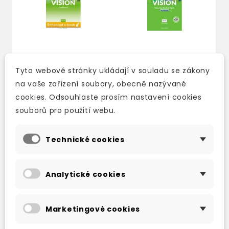
Tyto webové stránky ukládají v souladu se zákony
na vaše zařízení soubory, obecně nazývané
LIFE VISION
LIFE VISION
ELEMENTARY
ELEMENTARY
cookies. Odsouhlaste prosím nastavení cookies
WORKBOOK EBOOK
STUDENT'S BOOK
souborů pro použití webu.
WITH EBOOK CZ
3-5 dní
skladem (ihned
374 Kč
Technické cookies
expedujeme)
545 Kč
641 Kč
-15%
Analytické cookies
Marketingové cookies