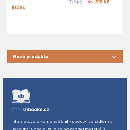
318 Kč
374 Kč
-15%
812 Kč
1
Nové produkty
Internetové a kamenné knihkupectví se sídlem v
Berouně. Specializuje se na prodej materiálů