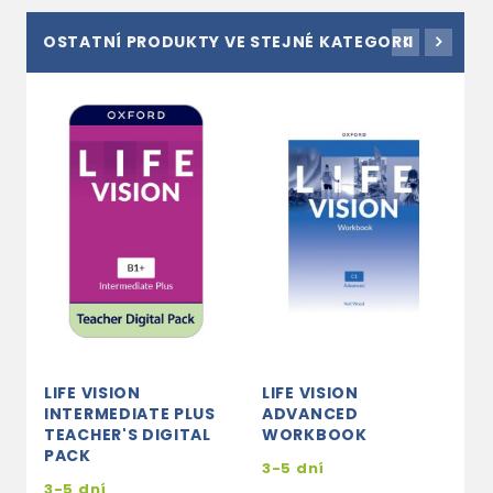
OSTATNÍ PRODUKTY VE STEJNÉ KATEGORII
LIFE VISION
LIFE VISION
L
INTERMEDIATE PLUS
ADVANCED
I
TEACHER'S DIGITAL
WORKBOOK
S
PACK
P
3-5 dní
3-5 dní
3