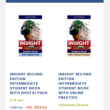
INSIGHT SECOND
INSIGHT SECOND
I
EDITION
EDITION
E
INTERMEDIATE
INTERMEDIATE
I
STUDENT BOOK
STUDENT BOOK
S
WITH DIGITAL PACK
WITH ONLINE
P
PRACTICE
3-5 dní
3
skladem (ihned
924 Kč
1
1 087 Kč
-15%