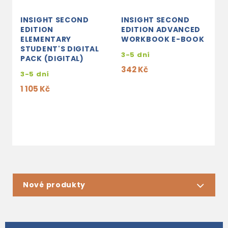
INSIGHT SECOND
INSIGHT SECOND
I
EDITION
EDITION ADVANCED
E
ELEMENTARY
WORKBOOK E-BOOK
I
STUDENT'S DIGITAL
S
3-5 dní
PACK (DIGITAL)
W
P
342 Kč
3-5 dní
s
1 105 Kč
e
6
Nové produkty