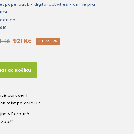
et paperback + digital activities + online pra
tice
earson
019
921 Kč
4 Kč
SLEVA 15%
dat do košíku
livé doručení
ích míst po celé ČR
na v Berouně
 zboží