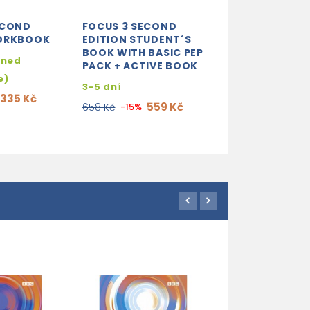
ECOND
FOCUS 3 SECOND
WORKBOOK
EDITION STUDENT´S
BOOK WITH BASIC PEP
hned
PACK + ACTIVE BOOK
e)
3-5 dní
335 Kč
559 Kč
658 Kč
-15%