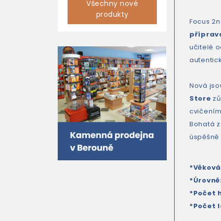
Všechny nové
produkty
Focus 2n
příprav
učitelé o
autentic
Nová js
Store
zů
cvičení
Bohatá z
úspěšně 
*Věková
*Úrovně
*Počet 
*Počet l