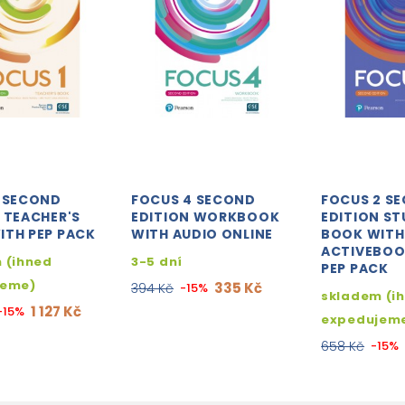
1 SECOND
FOCUS 4 SECOND
FOCUS 2 S
 TEACHER'S
EDITION WORKBOOK
EDITION ST
ITH PEP PACK
WITH AUDIO ONLINE
BOOK WITH
ACTIVEBOO
 (ihned
3-5 dní
PEP PACK
jeme)
335 Kč
394 Kč
-15%
skladem (i
1 127 Kč
-15%
expedujem
658 Kč
-15%