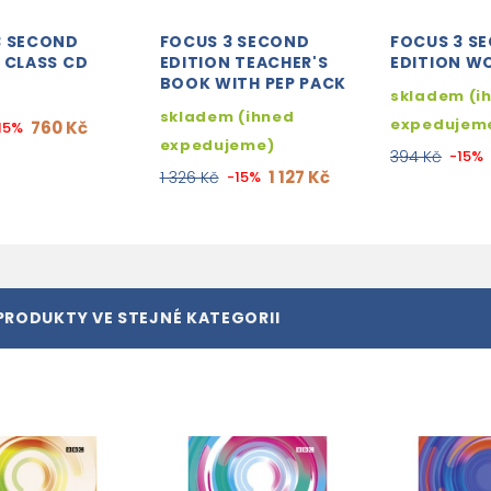
3 SECOND
FOCUS 3 SECOND
FOCUS 3 S
 CLASS CD
EDITION TEACHER'S
EDITION 
BOOK WITH PEP PACK
skladem (i
skladem (ihned
expedujem
760 Kč
15%
expedujeme)
394 Kč
-15%
1 127 Kč
1 326 Kč
-15%
PRODUKTY VE STEJNÉ KATEGORII