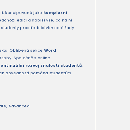
zií, koncipovaná jako
komplexní
edchozí edici a nabízí
vše, co na ní
je studenty prostřednictvím celé řady
extu. Oblíbená sekce
Word
ásoby. Společně s online
ontinuální rozvoj znalostí studentů
.
vých dovedností pomáhá studentům
iate, Advanced