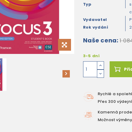
Typ
s
c
Vydavatel
P
Rok vydání
2
Naše cena:
1 08
3-5 dní
Při
Rychlé a spoleh
Přes 300 výdejn
Kamenná prodej
Možnost výměny