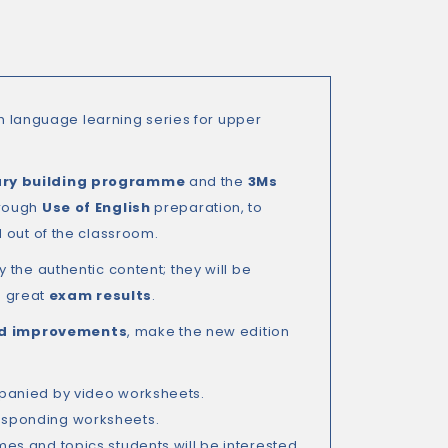
sh language learning series for upper
ry building programme
and the
3Ms
rough
Use of English
preparation, to
d out of the classroom.
 the authentic content; they will be
g great
exam results
.
nd improvements
, make the new edition
panied by video worksheets.
esponding worksheets.
es and topics students will be interested