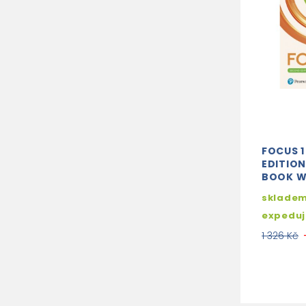
FOCUS 
EDITION
BOOK W
skladem
expedu
1 326 Kč