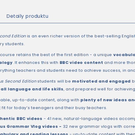
Detaily produktu
cond Edition
is an even richer version of the best-selling Engli
y students.
ourse retains the best of the first edition - a unique
vocabula
ology
. It enhances this with
BBC video content
and more tho
erything teachers and students need to achieve success, in an
us Second Edition
students will be
motivated and engaged
by
n
all language and life skills
, and prepared well for achievin
uable, up-to-date content, along with
plenty of new ideas a
 fit for today’s teenagers and their busy teachers.
hentic BBC videos
- 41 new, natural-language videos accom
us Grammar Vlog videos -
32 new grammar vlogs with corr
abulary and reading lessons
- up-to-date content with them