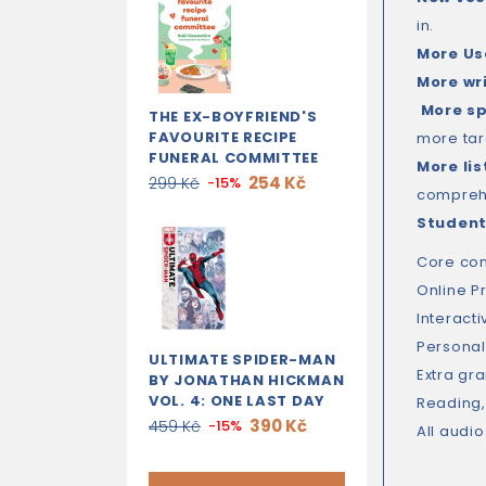
in.
More Use
More wr
More sp
THE EX-BOYFRIEND'S
FAVOURITE RECIPE
more tar
FUNERAL COMMITTEE
More li
254 Kč
299 Kč
-15%
comprehe
Student
Core con
Online Pr
Interact
Personal
ULTIMATE SPIDER-MAN
Extra gr
BY JONATHAN HICKMAN
VOL. 4: ONE LAST DAY
Reading,
390 Kč
459 Kč
-15%
All audi