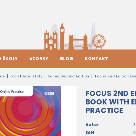
O ŠKOLY
VZORKY
BLOG
KONTAKT
ice
pro střední školy
Focus Second Edition
Focus 2nd Edition Lev
FOCUS 2ND E
BOOK WITH E
PRACTICE
Autor
EAN
9