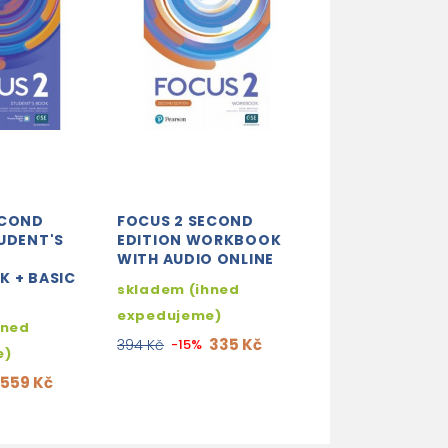
ECOND
FOCUS 2 SECOND
FOCUS 3 SECO
UDENT'S
EDITION WORKBOOK
EDITION STUDE
WITH AUDIO ONLINE
BOOK WITH BAS
K + BASIC
PACK + ACTIV
skladem (ihned
3-5 dní
expedujeme)
hned
559
658 Kč
-15%
335 Kč
394 Kč
-15%
e)
559 Kč