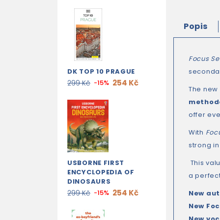
Popis
Focus Se
DK TOP 10 PRAGUE
secondar
254 Kč
299 Kč
-15%
The new c
method
offer ev
With
Foc
strong i
USBORNE FIRST
This val
ENCYCLOPEDIA OF
a perfect
DINOSAURS
254 Kč
299 Kč
-15%
New aut
New Foc
New voc