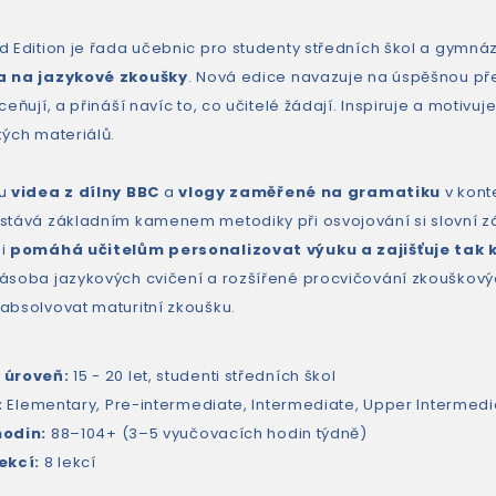
d Edition je řada učebnic pro studenty středních škol a gymná
a na jazykové zkoušky
. Nová edice navazuje na úspěšnou př
ceňují, a přináší navíc to, co učitelé žádají. Inspiruje a motivu
kých materiálů.
ou
videa z dílny BBC
a
vlogy zaměřené na gramatiku
v kont
stává základním kamenem metodiky při osvojování si slovní z
mi
pomáhá učitelům personalizovat výuku a zajišťuje tak k
ásoba jazykových cvičení a rozšířené procvičování zkouško
absolvovat maturitní zkoušku.
 úroveň:
15 - 20 let, studenti středních škol
:
Elementary, Pre-intermediate, Intermediate, Upper Intermed
hodin:
88–104+ (3–5 vyučovacích hodin týdně)
ekcí:
8 lekcí