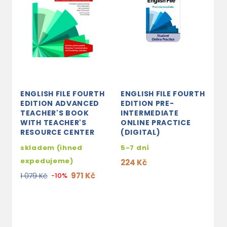
ENGLISH FILE FOURTH
ENGLISH FILE FOURTH
E
EDITION ADVANCED
EDITION PRE-
E
TEACHER'S BOOK
INTERMEDIATE
I
WITH TEACHER'S
ONLINE PRACTICE
M
RESOURCE CENTER
(DIGITAL)
S
C
skladem (ihned
5-7 dní
s
expedujeme)
224 Kč
e
971 Kč
1 079 Kč
-10%
5