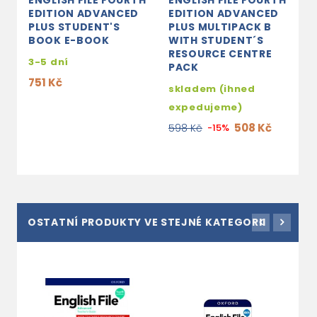
ENGLISH FILE FOURTH
ENGLISH FILE FOURTH
E
EDITION ADVANCED
EDITION ADVANCED
E
PLUS STUDENT'S
PLUS MULTIPACK B
P
BOOK E-BOOK
WITH STUDENT´S
W
RESOURCE CENTRE
R
3-5 dní
PACK
P
751 Kč
skladem (ihned
s
expedujeme)
e
508 Kč
598 Kč
-15%
5
OSTATNÍ PRODUKTY VE STEJNÉ KATEGORII