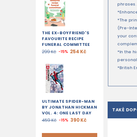
phrases.
*Enhanced
*The pri
(Pre-Int
THE EX-BOYFRIEND'S
your conf
FAVOURITE RECIPE
compleme
FUNERAL COMMITTEE
254 Kč
299 Kč
-15%
*In the h
personali
*British 
ULTIMATE SPIDER-MAN
BY JONATHAN HICKMAN
TAKÉ DO
VOL. 4: ONE LAST DAY
390 Kč
459 Kč
-15%