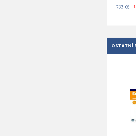
733 Kč
-
OSTATNÍ 