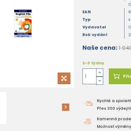
EAN
9
Typ
s
Vydavatel
O
Rok vydání
Naše cena:
1 04
2-3 týdny
Při
Rychlé a spoleh
Přes 300 výdejn
Kamenná prodej
Možnost výměny