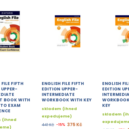
 FILE FIFTH
ENGLISH FILE FIFTH
ENGLISH FIL
 UPPER-
EDITION UPPER-
EDITION UP
EDIATE
INTERMEDIATE
INTERMEDI
T BOOK WITH
WORKBOOK WITH KEY
WORKBOOK
 TO EXAM
KEY
skladem (ihned
ENCE
skladem (i
expedujeme)
 (ihned
expedujem
375 Kč
441 Kč
-15%
jeme)