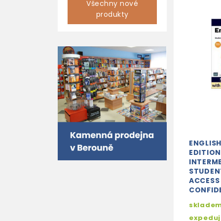
Všechny nové
produkty
ENGLISH
EDITION
INTERM
STUDEN
ACCESS
CONFID
skladem
expedu