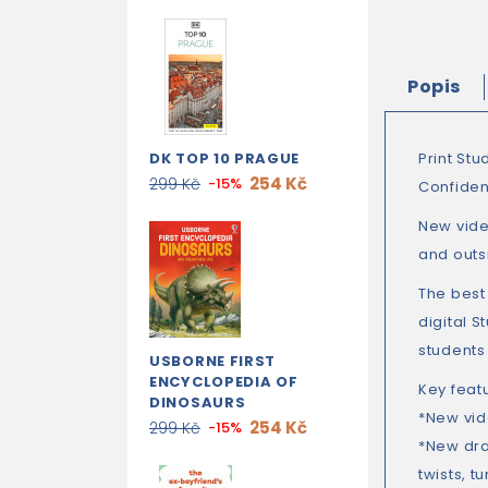
Popis
DK TOP 10 PRAGUE
Print St
254 Kč
299 Kč
-15%
Confiden
New vide
and outs
The best 
digital 
students 
USBORNE FIRST
ENCYCLOPEDIA OF
Key feat
DINOSAURS
*New vid
254 Kč
299 Kč
-15%
*New dra
twists, t