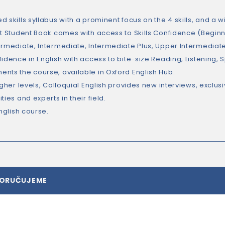
 skills syllabus with a prominent focus on the 4 skills, and a wid
nt Student Book comes with access to Skills Confidence (Begi
ermediate, Intermediate, Intermediate Plus, Upper Intermedia
idence in English with access to bite-size Reading, Listening, 
nts the course, available in Oxford English Hub.
igher levels, Colloquial English provides new interviews, exclus
ties and experts in their field.
English course.
PORUČUJEME