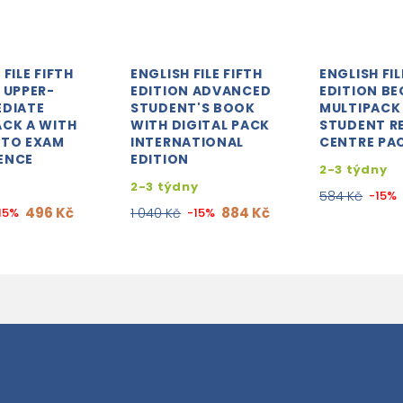
 FILE FIFTH
ENGLISH FILE FIFTH
ENGLISH FIL
 UPPER-
EDITION ADVANCED
EDITION BE
EDIATE
STUDENT'S BOOK
MULTIPACK
ACK A WITH
WITH DIGITAL PACK
STUDENT R
 TO EXAM
INTERNATIONAL
CENTRE PA
ENCE
EDITION
2-3 týdny
2-3 týdny
584 Kč
-15%
496 Kč
884 Kč
15%
1 040 Kč
-15%