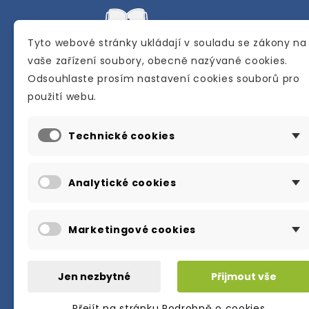
Tyto webové stránky ukládají v souladu se zákony na
vaše zařízení soubory, obecně nazývané cookies.
Odsouhlaste prosím nastavení cookies souborů pro
Internetové a kamenné knihkupectví se
použití webu.
sídlem v Berouně. Specializuje se na pro
materiálů určených pro studium a výuku
Technické cookies
anglického jazyka.
Karly Machové 48 Beroun 266 01
Analytické cookies
+420 734 302 908
info@englishbooks.cz
Marketingové cookies
Jen nezbytné
Přijmout vše
Přejít na stránku Podrobně o cookies