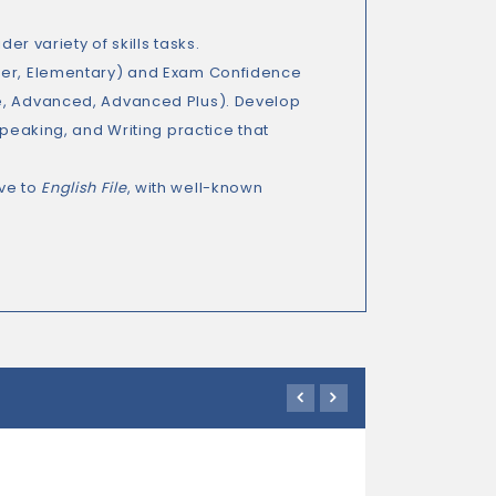
er variety of skills tasks.
nner, Elementary) and Exam Confidence
te, Advanced, Advanced Plus). Develop
Speaking, and Writing practice that
ive to
English File
, with well-known