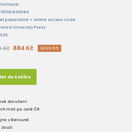
Chomacki
780194145084
et paperback + online access code
xford University Press
2026
884 Kč
0 Kč
SLEVA 15%
dat do košíku
livé doručení
ích míst po celé ČR
na v Berouně
 zboží