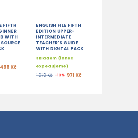
E FIFTH
ENGLISH FILE FIFTH
ENGLISH FILE F
GINNER
EDITION UPPER-
EDITION ADVA
 B WITH
INTERMEDIATE
WORKBOOK WI
ESOURCE
TEACHER'S GUIDE
ANSWER KEY
CK
WITH DIGITAL PACK
3-5 dní
skladem (ihned
375
441 Kč
-15%
expedujeme)
496 Kč
971 Kč
1 079 Kč
-10%