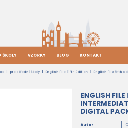
O ŠKOLY
VZORKY
BLOG
KONTAKT
ice
pro střední školy
English File Fifth Edition
English File fifth 
ENGLISH FILE
INTERMEDIAT
DIGITAL PAC
Autor
C