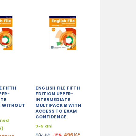
E FIFTH
ENGLISH FILE FIFTH
ENGLISH FILE F
PER-
EDITION UPPER-
EDITION UPPER
ATE
INTERMEDIATE
INTERMEDIATE
 WITHOUT
MULTIPACK B WITH
MULTIPACK A 
ACCESS TO EXAM
ACCESS TO EX
CONFIDENCE
CONFIDENCE
hned
3-5 dní
3-5 dní
e)
496 Kč
496
584 Kč
-15%
584 Kč
-15%