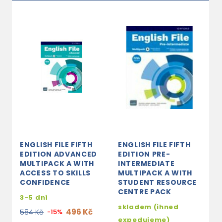
ENGLISH FILE FIFTH
ENGLISH FILE FIFTH
E
EDITION ADVANCED
EDITION PRE-
E
MULTIPACK A WITH
INTERMEDIATE
T
ACCESS TO SKILLS
MULTIPACK A WITH
W
CONFIDENCE
STUDENT RESOURCE
s
CENTRE PACK
3-5 dní
e
skladem (ihned
496 Kč
584 Kč
-15%
1
expedujeme)