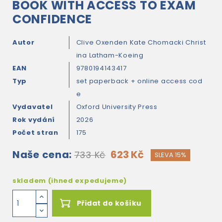
BOOK WITH ACCESS TO EXAM
CONFIDENCE
Autor
Clive Oxenden
Kate Chomacki
Christ
ina Latham-Koeing
EAN
9780194143417
Typ
set paperback + online access cod
e
Vydavatel
Oxford University Press
Rok vydání
2026
Počet stran
175
Naše cena:
623 Kč
733 Kč
SLEVA 15%
skladem (ihned expedujeme)
Přidat do košíku