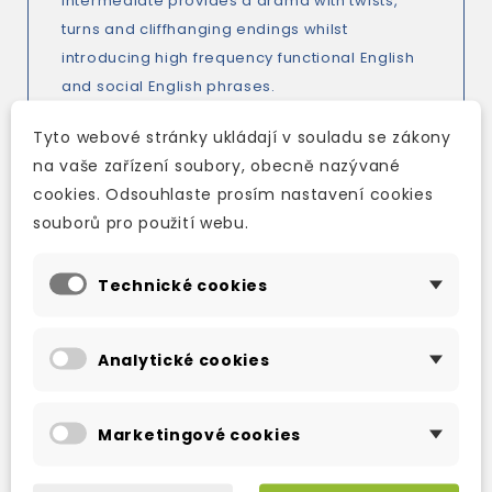
Intermediate provides a drama with twists,
turns and cliffhanging endings whilst
introducing high frequency functional English
and social English phrases.
*Enhanced skills syllabus with a prominent
Tyto webové stránky ukládají v souladu se zákony
focus on the 4 skills, and a wider variety of
na vaše zařízení soubory, obecně nazývané
skills tasks.
cookies. Odsouhlaste prosím nastavení cookies
*The print Student Book comes with access to
souborů pro použití webu.
Skills Confidence (Beginner, Elementary) and
Exam Confidence (Pre-Intermediate,
Technické cookies
Intermediate, Intermediate Plus, Upper
Intermediate, Advanced, Advanced Plus).
Develop your confidence in English with
Analytické cookies
access to bite-size Reading, Listening,
Speaking, and Writing practice that
complements the course, available in Oxford
Marketingové cookies
English Hub.
*In the higher levels, Colloquial English