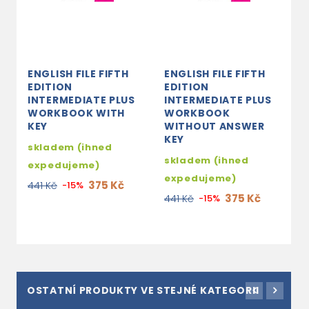
ENGLISH FILE FIFTH
ENGLISH FILE FIFTH
E
EDITION
EDITION
E
INTERMEDIATE PLUS
INTERMEDIATE PLUS
I
WORKBOOK WITH
WORKBOOK
M
KEY
WITHOUT ANSWER
A
KEY
C
skladem (ihned
skladem (ihned
3
expedujeme)
expedujeme)
5
375 Kč
441 Kč
-15%
375 Kč
441 Kč
-15%
OSTATNÍ PRODUKTY VE STEJNÉ KATEGORII