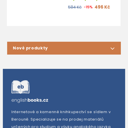
496 Kč
584 Kč
-15%
Nové produkty
Internetové a kamenné knihkupectví se sídlem v
Berouně. Specializuje se na prodej materiálů
určených pro studium a výuku anglického jazyka.