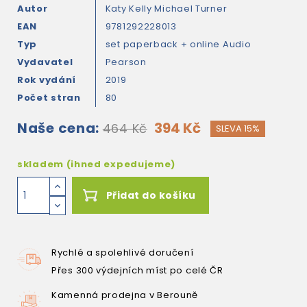
Autor
Katy Kelly
Michael Turner
EAN
9781292228013
Typ
set paperback + online Audio
Vydavatel
Pearson
Rok vydání
2019
Počet stran
80
Naše cena:
394 Kč
464 Kč
SLEVA 15%
skladem (ihned expedujeme)
Přidat do košíku
Rychlé a spolehlivé doručení
Přes 300 výdejních míst po celé ČR
Kamenná prodejna v Berouně