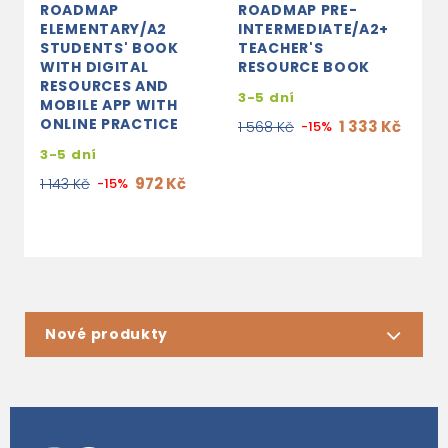
ROADMAP
ROADMAP PRE-
R
ELEMENTARY/A2
INTERMEDIATE/A2+
I
STUDENTS' BOOK
TEACHER'S
S
WITH DIGITAL
RESOURCE BOOK
W
RESOURCES AND
R
3-5 dní
MOBILE APP WITH
M
ONLINE PRACTICE
O
1 333 Kč
1 568 Kč
-15%
3-5 dní
3
972 Kč
1 143 Kč
-15%
1
Nové produkty