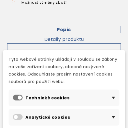
Možnost výměny zboží
Popis
Detaily produktu
Workbook with Key
Tyto webové stránky ukládají v souladu se zákony
Ten units provide additional practice of
na vaše zařízení soubory, obecně nazývané
material covered in the Students’ Book. The
cookies. Odsouhlaste prosím nastavení cookies
Workbook also includes:
souborů pro použití webu.
Additional grammar, vocabulary and
Technické cookies
functional language practice activities
Additional reading, writing and listening
practice activities
Analytické cookies
An answer key at the back of the book allows