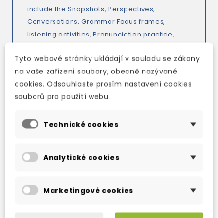
include the Snapshots, Perspectives,
Conversations, Grammar Focus frames,
listening activities, Pronunciation practice,
Word Power, and Readings sections of the
Tyto webové stránky ukládají v souladu se zákony
Student's Book, all recorded in natural
na vaše zařízení soubory, obecně nazývané
conversational English.
cookies. Odsouhlaste prosím nastavení cookies
souborů pro použití webu.
Technické cookies
TAKÉ DOPORUČUJEME
Analytické cookies
Marketingové cookies