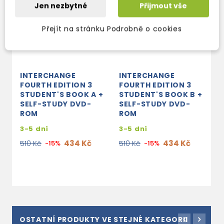
Jen nezbytné
Přijmout vše
Přejít na stránku Podrobně o cookies
INTERCHANGE
INTERCHANGE
I
FOURTH EDITION 3
FOURTH EDITION 3
F
STUDENT'S BOOK A +
STUDENT'S BOOK B +
W
SELF-STUDY DVD-
SELF-STUDY DVD-
3
ROM
ROM
2
3-5 dní
3-5 dní
434 Kč
434 Kč
510 Kč
-15%
510 Kč
-15%
OSTATNÍ PRODUKTY VE STEJNÉ KATEGORII