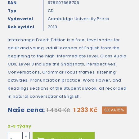
EAN
9781107668706
Typ
CD
Vydavatel
Cambridge University Press
Rok vydání
2013
Interchange Fourth Edition is a four-level series for
adult and young-adult learners of English from the
beginning to the high-intermediate level. Class Audio
CDs, Level 3 include the Snapshots, Perspectives,
Conversations, Grammar Focus frames, listening
activities, Pronunciation practice, Word Power, and
Readings sections of the Student's Book, all recorded
in natural conversational English.
Naše cena:
1 233 Kč
1 450 Kč
SLEVA 15%
2-3 týdny