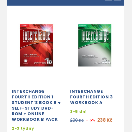
INTERCHANGE
INTERCHANGE
I
FOURTH EDITION 1
FOURTH EDITION 3
F
STUDENT'S BOOK B +
WORKBOOK A
F
SELF-STUDY DVD-
+
3-5 dní
ROM + ONLINE
WORKBOOK B PACK
238 Kč
280 Kč
-15%
2
2-3 týdny
1