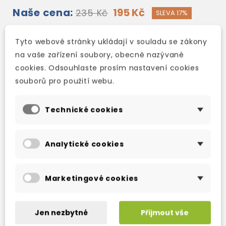
Naše cena:
195 Kč
235 Kč
SLEVA 17%
skladem (ihned expedujeme)
Tyto webové stránky ukládají v souladu se zákony
na vaše zařízení soubory, obecně nazývané
Přidat do košíku
cookies. Odsouhlaste prosím nastavení cookies
souborů pro použití webu.
Rychlé a spolehlivé doručení
Technické cookies
Přes 300 výdejních míst po celé ČR
Kamenná prodejna v Berouně
Analytické cookies
Možnost výměny zboží
Marketingové cookies
Detaily produktu
Jen nezbytné
Přijmout vše