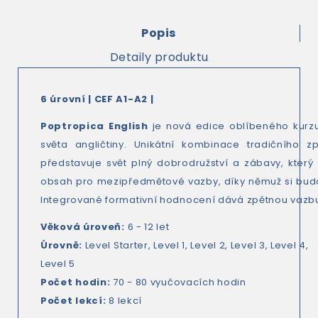
Popis
Detaily produktu
6 úrovní | CEF A1-A2 |
Poptropica English
je nová edice oblíbeného kurzu 
světa angličtiny. Unikátní kombinace tradičního z
představuje svět plný dobrodružství a zábavy, který 
obsah pro mezipředmětové vazby, díky němuž si budou 
Integrované formativní hodnocení dává zpětnou vazbu n
Věková úroveň:
6 - 12 let
Úrovně
:
Level Starter, Level 1, Level 2, Level 3, Level 4,
Level 5
Počet hodin:
70 - 80 vyučovacích hodin
Počet lekcí:
8 lekcí