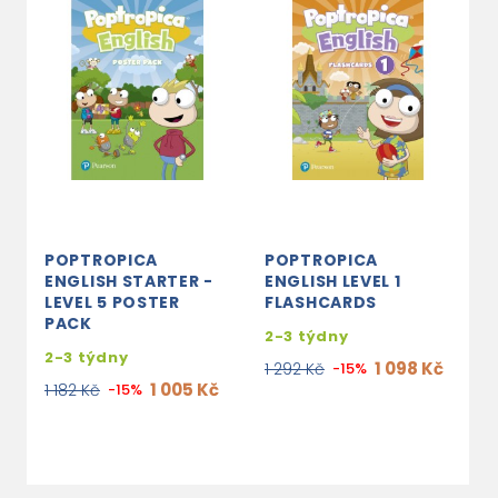
POPTROPICA
POPTROPICA
P
ENGLISH STARTER -
ENGLISH LEVEL 1
E
LEVEL 5 POSTER
FLASHCARDS
C
PACK
2-3 týdny
2
2-3 týdny
1 098 Kč
1 292 Kč
-15%
7
1 005 Kč
1 182 Kč
-15%