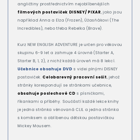
angličtiny prostřednictvím nejoblíbenějších
filmových postaviček DISNEY/ PIXAR
, jako jsou
například Anna a Elza (Frozen), Úžasňákovi (The
Incredibles), nebo třeba Rebelka (Brave).
Kurz NEW ENGLISH ADVENTURE je určen pro věkovou
skupinu 6-9 let a zahrnuje 4 úrovně (Starter A,
Starter B, 1, 2), z nichž každá úroveň má 8 lekcí.
Učebnice obsahuje DVD
s videi plnými DISNEY
postaviček.
Celobarevný pracovní sešit
, jehož
stránky korespondují se stránkami učebnice,
obsahuje poslechové CD
s písničkami,
říkankami a příběhy. Součástí každé lekce knihy
je jedna stránka věnovaná CLIL a jedna stránka
s komiksem a oblíbenou dětskou postavičkou
Mickey Mousem.