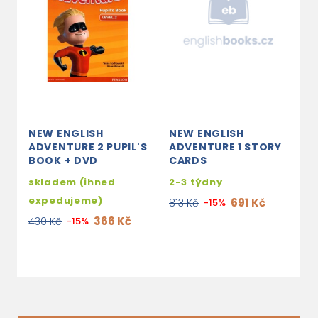
NEW ENGLISH
NEW ENGLISH
N
ADVENTURE 2 PUPIL'S
ADVENTURE 1 STORY
A
BOOK + DVD
CARDS
A
S
skladem (ihned
2-3 týdny
C
expedujeme)
691 Kč
813 Kč
-15%
3
366 Kč
430 Kč
-15%
3