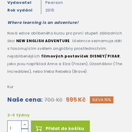
Vydavatel
Pearson
Rok vydání
2015
Where learning is an adventure!
Nová edice oblíbeného kurzu pro první stupeň základních
škol
NEW ENGLISH ADVENTURE
. Učebnice seznamuje děti
s fascinujícím světem angličtiny prostřednictvím
nejoblíbenějších
filmových postaviček DISNEY/ PIXAR
,
jako jsou například Anna a Elza (Frozen), Úžasňákovi (The
Incredibles), nebo třeba Rebelka (Brave).
Kur
Naše cena:
595 Kč
700 Kč
SLEVA 15%
2-3 týdny
Přidat do košíku