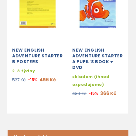
NEW ENGLISH
NEW ENGLISH
N
ADVENTURE STARTER
ADVENTURE STARTER
A
B POSTERS
A PUPIL'S BOOK +
A
DVD
S
2-3 týdny
C
skladem (ihned
456 Kč
537 Kč
-15%
3
expedujeme)
3
366 Kč
430 Kč
-15%