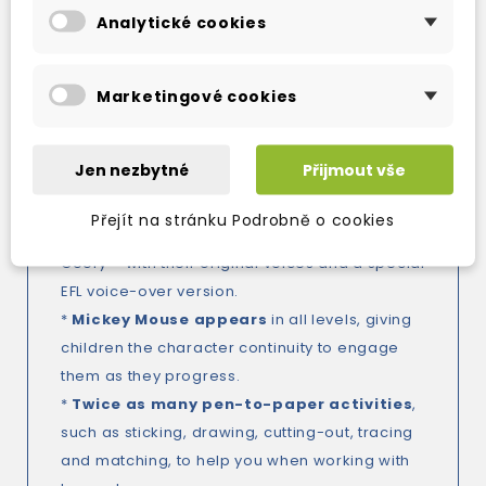
children and karaoke versions for school
Analytické cookies
competitions.
* New Content and Language Integrated
Learning
(CLIL) lessons
in every unit so you
Marketingové cookies
can teach children about other cultures and
the real world while they’re also learning
Jen nezbytné
Přijmout vše
English.
* A
new cartoon
in every unit with Disney’s
Přejít na stránku Podrobně o cookies
much loved characters – Mickey, Minnie and
Goofy – with their original voices and a special
EFL voice-over version.
*
Mickey Mouse appears
in all levels, giving
children the character continuity to engage
them as they progress.
*
Twice as many pen-to-paper activities
,
such as sticking, drawing, cutting-out, tracing
and matching, to help you when working with