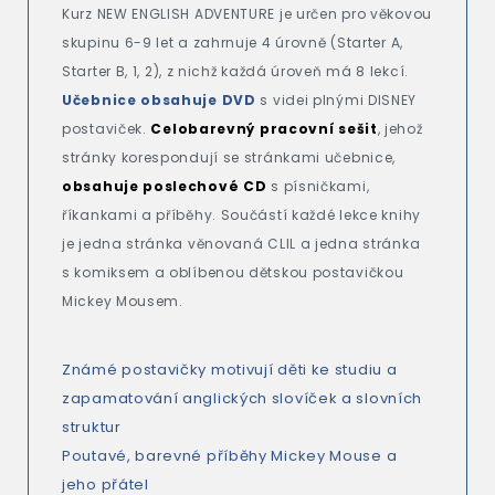
Kurz NEW ENGLISH ADVENTURE je určen pro věkovou
skupinu 6-9 let a zahrnuje 4 úrovně (Starter A,
Starter B, 1, 2), z nichž každá úroveň má 8 lekcí.
Učebnice obsahuje DVD
s videi plnými DISNEY
postaviček.
Celobarevný pracovní sešit
, jehož
stránky korespondují se stránkami učebnice,
obsahuje poslechové CD
s písničkami,
říkankami a příběhy. Součástí každé lekce knihy
je jedna stránka věnovaná CLIL a jedna stránka
s komiksem a oblíbenou dětskou postavičkou
Mickey Mousem.
Známé postavičky motivují děti ke studiu a
zapamatování anglických slovíček a slovních
struktur
Poutavé, barevné příběhy Mickey Mouse a
jeho přátel