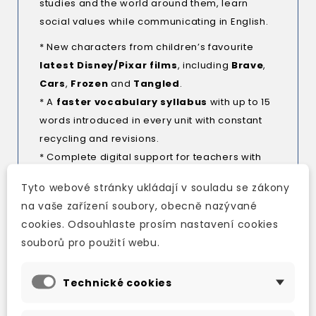
studies and the world around them, learn
social values while communicating in English.
* New characters from children’s favourite
latest Disney/Pixar films
,
including
Brave
,
Cars
,
Frozen
and
Tangled
.
* A
faster vocabulary syllabus
with up to 15
words introduced in every unit with constant
recycling and revisions.
* Complete digital support for teachers with
software for Interactive Whiteboards,
Tyto webové stránky ukládají v souladu se zákony
including interactive games
and
clips
na vaše zařízení soubory, obecně nazývané
from Disney/Pixar films
.
cookies. Odsouhlaste prosím nastavení cookies
*
A completely
revised Teacher’s Book
with
souborů pro použití webu.
reduced Pupils' Book pages and lesson
scenarios containing warm–ups, games and
Technické cookies
Total Physical Response activities.
* Specially arranged
songs
to engage