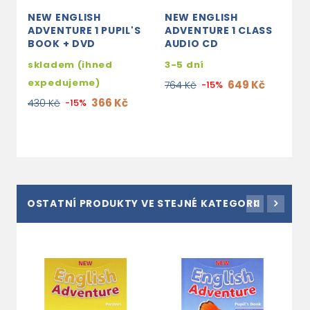
NEW ENGLISH
NEW ENGLISH
N
ADVENTURE 1 PUPIL'S
ADVENTURE 1 CLASS
A
BOOK + DVD
AUDIO CD
A
S
skladem (ihned
3-5 dní
C
expedujeme)
649 Kč
764 Kč
-15%
3
366 Kč
430 Kč
-15%
3
OSTATNÍ PRODUKTY VE STEJNÉ KATEGORII