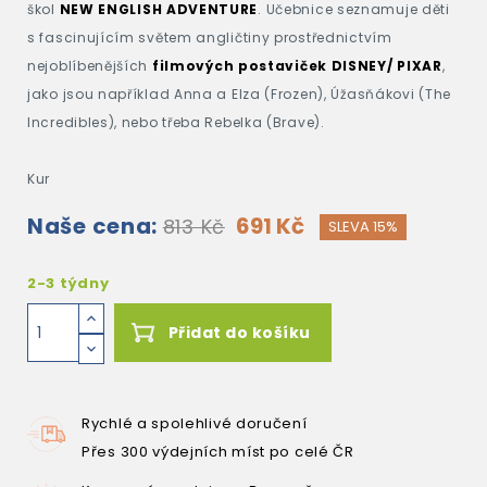
škol
NEW ENGLISH ADVENTURE
. Učebnice seznamuje děti
s fascinujícím světem angličtiny prostřednictvím
nejoblíbenějších
filmových postaviček DISNEY/ PIXAR
,
jako jsou například Anna a Elza (Frozen), Úžasňákovi (The
Incredibles), nebo třeba Rebelka (Brave).
Kur
Naše cena:
691 Kč
813 Kč
SLEVA 15%
2-3 týdny
Přidat do košíku
Rychlé a spolehlivé doručení
Přes 300 výdejních míst po celé ČR