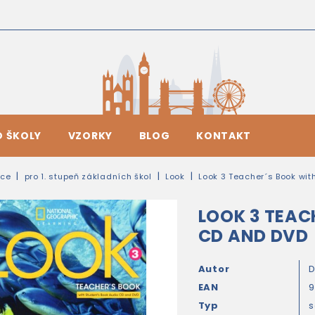
O ŠKOLY
VZORKY
BLOG
KONTAKT
ice
pro 1. stupeň základních škol
Look
Look 3 Teacher´s Book wit
LOOK 3 TEAC
CD AND DVD
Autor
D
EAN
9
Typ
s