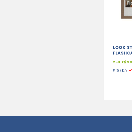
LOOK S
FLASHC
2-3 týd
500 Kč
-