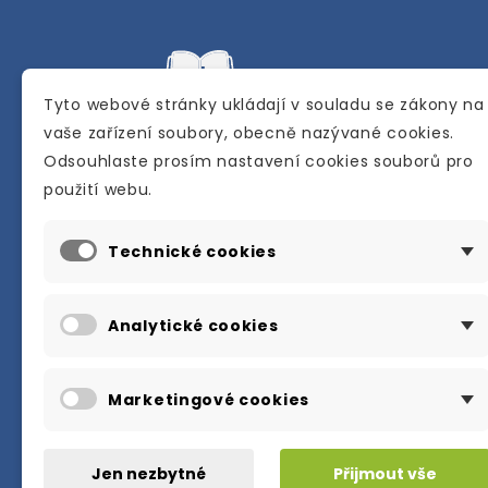
Tyto webové stránky ukládají v souladu se zákony na
vaše zařízení soubory, obecně nazývané cookies.
Odsouhlaste prosím nastavení cookies souborů pro
Internetové a kamenné knihkupectví se
použití webu.
sídlem v Berouně. Specializuje se na pro
materiálů určených pro studium a výuku
Technické cookies
anglického jazyka.
Karly Machové 48 Beroun 266 01
Analytické cookies
+420 734 302 908
info@englishbooks.cz
Marketingové cookies
Jen nezbytné
Přijmout vše