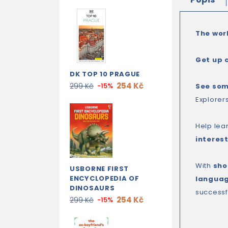
The wor
Get up 
DK TOP 10 PRAGUE
254 Kč
299 Kč
-15%
See som
Explorers
Help lea
interest
With
sho
USBORNE FIRST
ENCYCLOPEDIA OF
languag
DINOSAURS
successfu
254 Kč
299 Kč
-15%