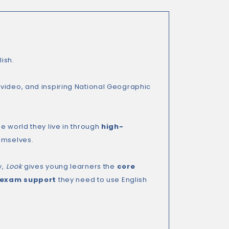
ish.
video, and inspiring National Geographic
e world they live in through
high-
emselves.
y,
Look
gives young learners the
core
 exam support
they need to use English