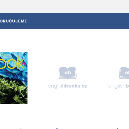
PORUČUJEME