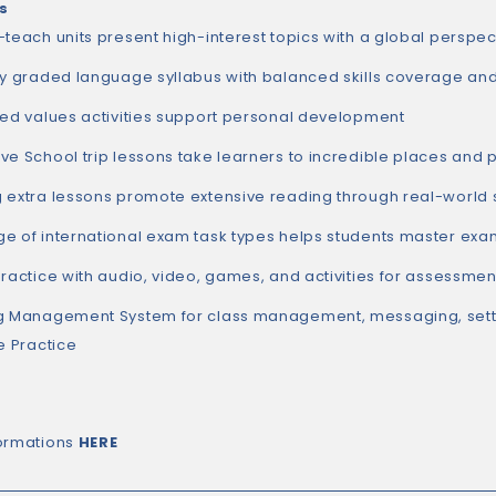
s
-teach units present high-interest topics with a global perspec
ly graded language syllabus with balanced skills coverage an
ted values activities support personal development
ve School trip lessons take learners to incredible places and 
 extra lessons promote extensive reading through real-world 
e of international exam task types helps students master exa
Practice with audio, video, games, and activities for assessm
g Management System for class management, messaging, setti
e Practice
ormations
HERE