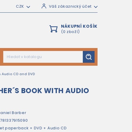
CZK
Váš zákaznický účet
NÁKUPNÍ KOŠÍK
(0 zboží)
h Audio CD and DVD
HER´S BOOK WITH AUDIO
aniel Barber
781337915090
et paperback + DVD + Audio CD