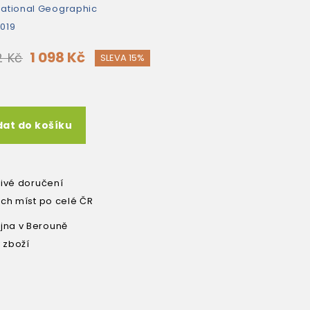
ational Geographic
019
1 098 Kč
2 Kč
SLEVA 15%
dat do košíku
livé doručení
ích míst po celé ČR
na v Berouně
 zboží