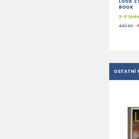
LOOK 3
BOOK
2-3 týd
442 Kč
-
OSTATNÍ 