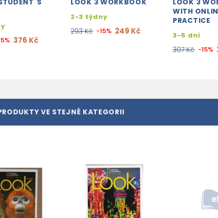
 STUDENT´S
LOOK 3 WORKBOOK
LOOK 3 W
WITH ONLI
2-3 týdny
PRACTICE
ny
249 Kč
293 Kč
-15%
3-5 dní
376 Kč
15%
307 Kč
-15%
PRODUKTY VE STEJNÉ KATEGORII