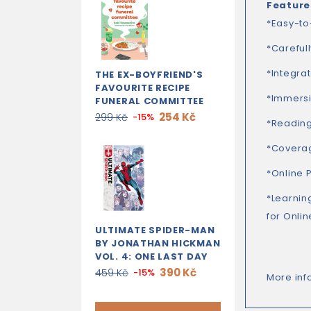
Feature
*Easy-to
*Careful
*Integra
THE EX-BOYFRIEND'S
FAVOURITE RECIPE
*Immersi
FUNERAL COMMITTEE
254 Kč
299 Kč
-15%
*Reading
*Coverag
*Online 
*Learnin
for Onlin
ULTIMATE SPIDER-MAN
BY JONATHAN HICKMAN
VOL. 4: ONE LAST DAY
390 Kč
459 Kč
-15%
More inf