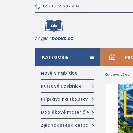
+420 734 302 908
KATEGORIE
#
PR
Nově v nabídce
Kurzové učebn
Kurzové učebnice
Příprava na zkoušky
Doplňkové materiály
Zjednodušená četba