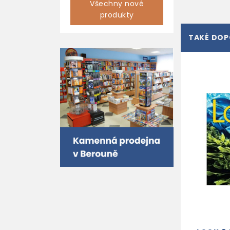
Všechny nové
produkty
TAKÉ DO