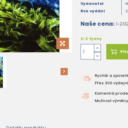
Vydavatel
N
Rok vydání
2
Naše cena:
1 29
2-3 týdny
Při
Rychlé a spoleh
Přes 300 výdejn
Kamenná prodej
Možnost výměny
Detaily produktu