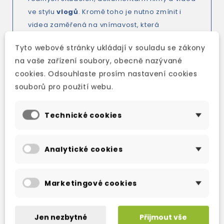
ve stylu
vlogů
. Kromě toho je nutno zmínit i
videa zaměřená na vnímavost, která
pomáhají snižovat stres i úzkost
a
Tyto webové stránky ukládají v souladu se zákony
poskytují klidnější a příjemnější cestu k učení.
na vaše zařízení soubory, obecně nazývané
More information
HERE
cookies. Odsouhlaste prosím nastavení cookies
souborů pro použití webu.
Technické cookies
TAKÉ DOPORUČUJEME
Analytické cookies
Marketingové cookies
Jen nezbytné
Přijmout vše