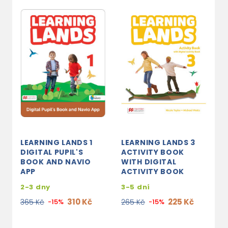
LEARNING LANDS 1
LEARNING LANDS 3
L
DIGITAL PUPIL'S
ACTIVITY BOOK
T
BOOK AND NAVIO
WITH DIGITAL
W
APP
ACTIVITY BOOK
2-3 dny
3-5 dní
7
310 Kč
225 Kč
365 Kč
-15%
265 Kč
-15%