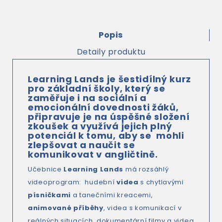
Popis
Detaily produktu
Learning Lands
je šestidílný kurz
pro základní školy, který se
zaměřuje i na sociální a
emocionální dovednosti žáků,
připravuje je na úspěšné složení
zkoušek a využívá jejich plný
potenciál k tomu, aby se mohli
zlepšovat a naučit se
komunikovat v angličtině.
Učebnice
Learning Lands
má rozsáhlý
videoprogram: hudební
videa
s chytlavými
písničkami
a tanečními kreacemi,
animované příběhy
, videa s komunikací v
reálných situacích, dokumentární filmy a videa