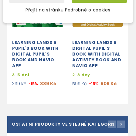
Přejít na stránku Podrobně o cookies
LEARNING LANDS 5
LEARNING LANDS 5
L
PUPIL'S BOOK WITH
DIGITAL PUPIL'S
A
DIGITAL PUPIL'S
BOOK WITH DIGITAL
W
BOOK AND NAVIO
ACTIVITY BOOK AND
A
APP
NAVIO APP
3
3-5 dní
2-3 dny
2
339 Kč
509 Kč
399 Kč
-15%
599 Kč
-15%
OSTATNÍ PRODUKTY VE STEJNÉ KATEGORII