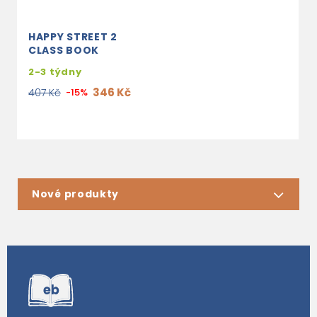
HAPPY STREET 2
CLASS BOOK
2-3 týdny
346 Kč
407 Kč
-15%
Nové produkty