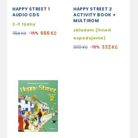
HAPPY STREET 1
HAPPY STREET 2
AUDIO CDS
ACTIVITY BOOK +
MULTIROM
2-3 týdny
skladem (ihned
666 Kč
784 Kč
-15%
expedujeme)
332 Kč
390 Kč
-15%