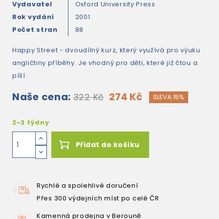
Vydavatel
Oxford University Press
Rok vydání
2001
Počet stran
88
Happy Street - dvoudílný kurz, který využívá pro výuku
angličtiny příběhy. Je vhodný pro děti, které již čtou a
píší.
Naše cena:
274 Kč
322 Kč
SLEVA 15%
2-3 týdny
Přidat do košíku
Rychlé a spolehlivé doručení
Přes 300 výdejních míst po celé ČR
Kamenná prodejna v Berouně