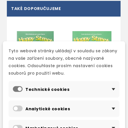
TAKÉ DOPORUČUJEME
Tyto webové stránky ukládají v souladu se zákony
na vaše zařízení soubory, obecně nazývané
cookies. Odsouhlaste prosím nastavení cookies
souborů pro použití webu.
Technické cookies
HAPPY STREET 2
HAPPY STREET 2
CLASS BOOK
ACTIVITY BOOK +
Analytické cookies
MULTIROM
2-3 týdny
skladem (ihned
346 Kč
407 Kč
-15%
expedujeme)