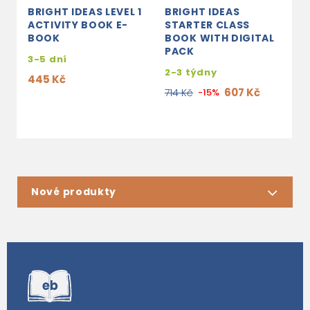
BRIGHT IDEAS LEVEL 1
BRIGHT IDEAS
B
ACTIVITY BOOK E-
STARTER CLASS
2
BOOK
BOOK WITH DIGITAL
B
PACK
3-5 dní
3
2-3 týdny
445 Kč
4
607 Kč
714 Kč
-15%
Nové produkty