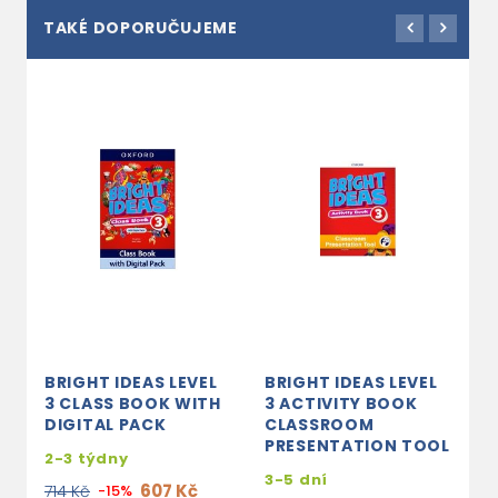
TAKÉ DOPORUČUJEME
BRIGHT IDEAS LEVEL
BRIGHT IDEAS LEVEL
B
3 CLASS BOOK WITH
3 ACTIVITY BOOK
3
DIGITAL PACK
CLASSROOM
B
PRESENTATION TOOL
2-3 týdny
3
3-5 dní
607 Kč
4
714 Kč
-15%