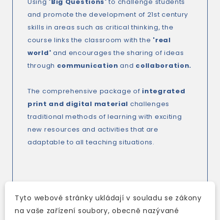
Using
'Big Questions'
to challenge students
and promote the development of 21st century
skills in areas such as critical thinking, the
course links the classroom with the
'real
world'
and encourages the sharing of ideas
through
communication
and
collaboration.
The comprehensive package of
integrated
print and digital material
challenges
traditional methods of learning with exciting
new resources and activities that are
adaptable to all teaching situations.
Key features
:
Tyto webové stránky ukládají v souladu se zákony
*Activity Book provides carefully scaffolded
na vaše zařízení soubory, obecně nazývané
writing activities and even more reading texts