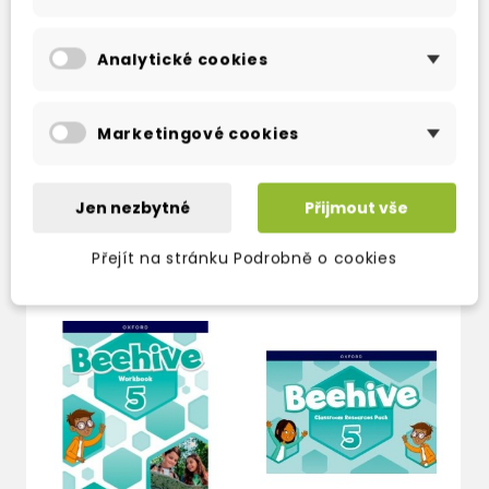
help students to accelerate their progress
and achieve their goals at each stage of the
Analytické cookies
learning journey
Marketingové cookies
Jen nezbytné
Přijmout vše
TAKÉ DOPORUČUJEME
Přejít na stránku Podrobně o cookies