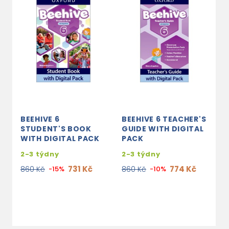
BEEHIVE 6
BEEHIVE 6 TEACHER'S
B
STUDENT'S BOOK
GUIDE WITH DIGITAL
S
WITH DIGITAL PACK
PACK
W
P
2-3 týdny
2-3 týdny
s
731 Kč
774 Kč
860 Kč
-15%
860 Kč
-10%
e
4