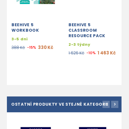
BEEHIVE 5
BEEHIVE 5
B
WORKBOOK
CLASSROOM
S
RESOURCE PACK
W
3-5 dní
P
2-3 týdny
330 Kč
388 Kč
-15%
s
1 463 Kč
1 626 Kč
-10%
e
4
OSTATNÍ PRODUKTY VE STEJNÉ KATEGORII