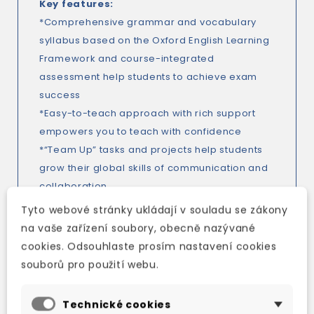
Key features
:
*Comprehensive grammar and vocabulary
syllabus based on the Oxford English Learning
Framework and course-integrated
assessment help students to achieve exam
success
*Easy-to-teach approach with rich support
empowers you to teach with confidence
*“Team Up” tasks and projects help students
grow their global skills of communication and
collaboration
*“Think, feel, grow” activities guide students'
Tyto webové stránky ukládají v souladu se zákony
social and emotional awareness and
na vaše zařízení soubory, obecně nazývané
wellbeing
cookies. Odsouhlaste prosím nastavení cookies
*Stories and videos bring international culture
souborů pro použití webu.
alive, encouraging students to learn about the
world and become global citizens
Technické cookies
*Assessment for Learning tools and guidance