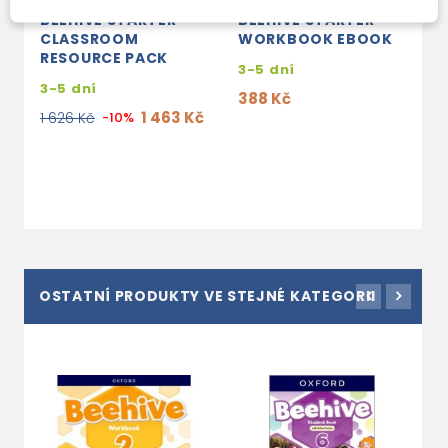
BEEHIVE STARTER
BEEHIVE STARTER
B
CLASSROOM
WORKBOOK EBOOK
T
RESOURCE PACK
W
3-5 dní
3-5 dní
3
388 Kč
1 463 Kč
1 626 Kč
-10%
8
OSTATNÍ PRODUKTY VE STEJNÉ KATEGORII