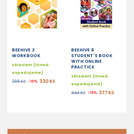
BEEHIVE 2
BEEHIVE 6
B
WORKBOOK
STUDENT'S BOOK
C
WITH ONLINE
P
skladem (ihned
PRACTICE
S
expedujeme)
skladem (ihned
3
330 Kč
388 Kč
-15%
expedujeme)
1
377 Kč
444 Kč
-15%