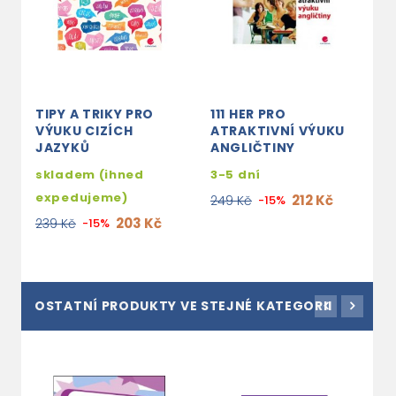
TIPY A TRIKY PRO
111 HER PRO
R
VÝUKU CIZÍCH
ATRAKTIVNÍ VÝUKU
S
JAZYKŮ
ANGLIČTINY
A
skladem (ihned
3-5 dní
3
expedujeme)
212 Kč
249 Kč
-15%
9
203 Kč
239 Kč
-15%
OSTATNÍ PRODUKTY VE STEJNÉ KATEGORII