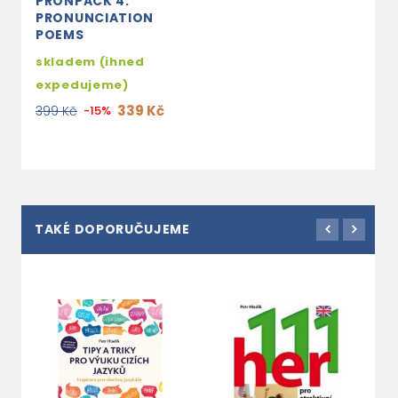
PRONPACK 4:
PRONUNCIATION
POEMS
skladem (ihned
expedujeme)
339 Kč
399 Kč
-15%
TAKÉ DOPORUČUJEME