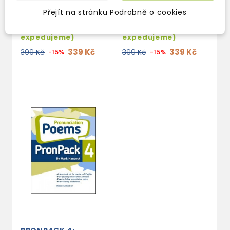
PUZZLES
PAIRWORKS
Přejít na stránku Podrobně o cookies
skladem (ihned
skladem (ihned
expedujeme)
expedujeme)
339 Kč
339 Kč
399 Kč
-15%
399 Kč
-15%