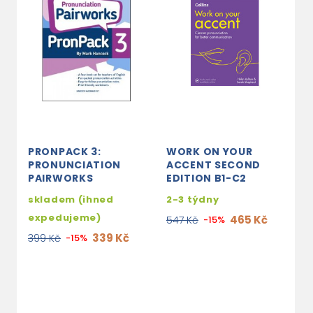
PRONPACK 3:
WORK ON YOUR
S
PRONUNCIATION
ACCENT SECOND
T
PAIRWORKS
EDITION B1-C2
A
skladem (ihned
2-3 týdny
s
expedujeme)
e
465 Kč
547 Kč
-15%
339 Kč
399 Kč
-15%
1