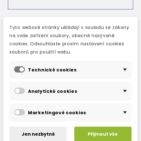
Tyto webové stránky ukládají v souladu se zákony
TAKÉ DOPORUČUJEME
na vaše zařízení soubory, obecně nazývané
cookies. Odsouhlaste prosím nastavení cookies
souborů pro použití webu.
Technické cookies
Analytické cookies
Marketingové cookies
Jen nezbytné
Přijmout vše
PRONPACK 2:
PRONPACK 3:
PRONUNCIATION
PRONUNCIATION