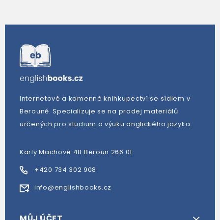
Internetové a kamenné knihkupectví se sídlem v
Berouně. Specializuje se na prodej materiálů
určených pro studium a výuku anglického jazyka.
Karly Machové 48 Beroun 266 01
+420 734 302 908
info@englishbooks.cz
MŮJ ÚČET