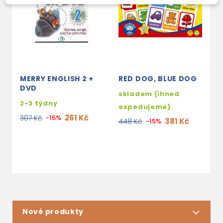
MERRY ENGLISH 2 +
RED DOG, BLUE DOG
E
DVD
B
skladem (ihned
F
2-3 týdny
expedujeme)
3
261 Kč
307 Kč
-15%
381 Kč
448 Kč
-15%
2
Nové produkty