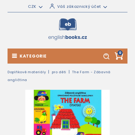
CZK
Váš zákaznický účet
0
KATEGORIE
Doplňkové materiály
pro děti
The Farm - Zábavná
angličtina