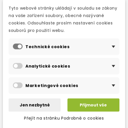
Detaily produktu
Tyto webové stránky ukládají v souladu se zákony
na vaše zařízení soubory, obecně nazývané
cookies. Odsouhlaste prosím nastavení cookies
S touhle bezva knížkou je učení zábava. Děti
souborů pro použití webu.
se hravou formou seznámí se základními
slovíčky, která si i díky opakovatelně
Technické cookies
použitelným samolepkám snáze zapamatují.
Analytické cookies
OSTATNÍ PRODUKTY VE STEJNÉ KATEGORII
Marketingové cookies
Jen nezbytné
Přijmout vše
Přejít na stránku Podrobně o cookies