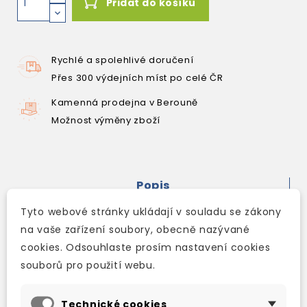
Přidat do košíku
Rychlé a spolehlivé doručení
Přes 300 výdejních míst po celé ČR
Kamenná prodejna v Berouně
Možnost výměny zboží
Popis
Detaily produktu
Tyto webové stránky ukládají v souladu se zákony
na vaše zařízení soubory, obecně nazývané
cookies. Odsouhlaste prosím nastavení cookies
The third edition of the Prague's most honest
souborů pro použití webu.
and authentic guidebook.
Authentic Genuine No-Bullshit Guide To Prague
Curated By Locals. Find all essential
Technické cookies