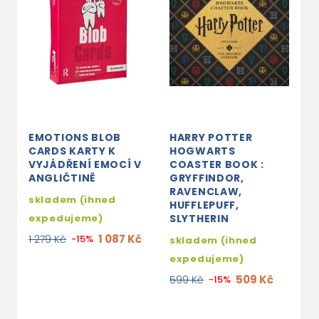
EMOTIONS BLOB
HARRY POTTER
M
CARDS KARTY K
HOGWARTS
B
VYJÁDŘENÍ EMOCÍ V
COASTER BOOK :
S
ANGLIČTINĚ
GRYFFINDOR,
P
RAVENCLAW,
skladem (ihned
2
HUFFLEPUFF,
expedujeme)
SLYTHERIN
2
1 087 Kč
1 279 Kč
-15%
skladem (ihned
expedujeme)
509 Kč
599 Kč
-15%