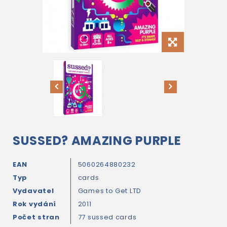
SUSSED? AMAZING PURPLE
EAN
5060264880232
Typ
cards
Vydavatel
Games to Get LTD
Rok vydání
2011
Počet stran
77 sussed cards