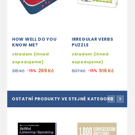
HOW WELL DO YOU
IRREGULAR VERBS
W
KNOW ME?
PUZZLE
s
skladem (ihned
skladem (ihned
e
expedujeme)
expedujeme)
3
269 Kč
516 Kč
316 Kč
-15%
607 Kč
-15%
OSTATNÍ PRODUKTY VE STEJNÉ KATEGORII