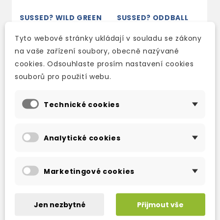
SUSSED? WILD GREEN
SUSSED? ODDBALL
ORANGE
skladem (ihned
Tyto webové stránky ukládají v souladu se zákony
skladem (ihned
expedujeme)
na vaše zařízení soubory, obecně nazývané
expedujeme)
281 Kč
330 Kč
-15%
cookies. Odsouhlaste prosím nastavení cookies
281 Kč
330 Kč
-15%
souborů pro použití webu.
Technické cookies
Analytické cookies
Marketingové cookies
Jen nezbytné
Přijmout vše