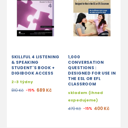
SKILLFUL 4 LISTENING
1,000
L
& SPEAKING
CONVERSATION
S
STUDENT'S BOOK +
QUESTIONS :
N
DIGIBOOK ACCESS
DESIGNED FOR USE IN
C
THE ESL OR EFL
2-3 týdny
s
CLASSROOM
e
689 Kč
810 Kč
-15%
skladem (ihned
4
expedujeme)
400 Kč
470 Kč
-15%